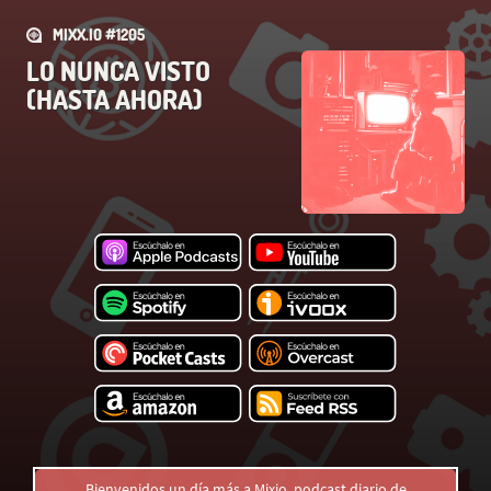
MIXX.IO #1205
LO NUNCA VISTO
(HASTA AHORA)
Bienvenidos un día más a Mixio, podcast diario de