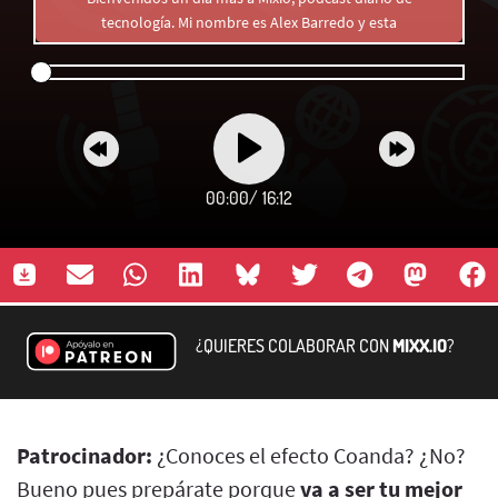
tecnología. Mi nombre es Alex Barredo y esta
00:00
/
16:12
¿QUIERES COLABORAR CON
MIXX.IO
?
Patrocinador:
¿Conoces el efecto Coanda? ¿No?
Bueno pues prepárate porque
va a ser tu mejor