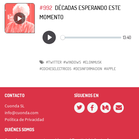
#992
DÉCADAS ESPERANDO ESTE
MOMENTO
#TWITTER
#WINDOWS
#ELONMUSK
#COCHESELECTRICOS
#DESINFORMACION
#APPLE
CONTACTO
SÍGUENOS EN
Cuonda SL
info@cuonda.com
Política de Privacidad
QUIÉNES SOMOS