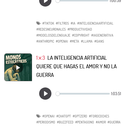
#TIKTOK
#FILTROS
#IA
#INTELIGENCIAARTIFICIAL
#REDESNEURONALES
#PRODUCTIVIDAD
#MODELOSDELENGUAJE
#COPYRIGHT
#IAGENERATIVA
#ANTHROPIC
#OPENAI
#META
#LLAMA
#GANS
1⨯3
LA INTELIGENCIA ARTIFICIAL
QUIERE QUE HAGAS EL AMOR Y NO LA
GUERRA
#OPENAI
#CHATGPT
#GPTZERO
#FOROCOCHES
#PERIODISMO
#BUZZFEED
#PENTAGONO
#AMOR
#GUERRA