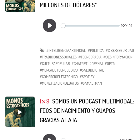
MILLONES DE DÓLARES"
#INTELIGENCIAARTIFICIAL
#POLITICA
#CIBERSEGURIDAD
#TRADICIONESSOCIALES
#TECNOCRACIA
#DESINFORMACION
#CULTURAPOPULAR
#CHATGPT
#OPENAI
#GPT5
#MERCADOTECNOLOGICO
#SALUDDIGITAL
#COMERCIOELECTRONICO
#SPOTIFY
#MONETIZACIONDEDATOS
#SAMALTMAN
1⨯9
SOMOS UN PODCAST MULTIMODAL:
FEOS DE NACIMIENTO Y GUAPOS
GRACIAS A LA IA