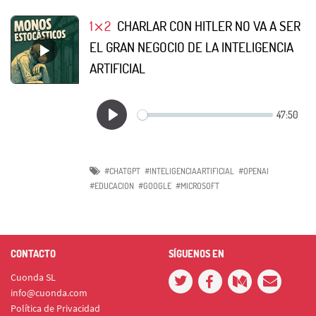
1⨯2
CHARLAR CON HITLER NO VA A SER
EL GRAN NEGOCIO DE LA INTELIGENCIA
ARTIFICIAL
#CHATGPT
#INTELIGENCIAARTIFICIAL
#OPENAI
#EDUCACION
#GOOGLE
#MICROSOFT
CONTACTO
SÍGUENOS EN
Cuonda SL
info@cuonda.com
Política de Privacidad