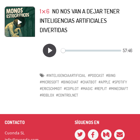
1⨯6
NO NOS VAN A DEJAR TENER
INTELIGENCIAS ARTIFICIALES
DIVERTIDAS
#INTELIGENCIAARTIFICIAL
#PODCAST
#BING
#MICROSOFT
#BINGCHAT
#CHATBOT
#APPLE
#SPOTIFY
#ERICSCHMIDT
#COPILOT
#MAGIC
#REPLIT
#MINECRAFT
#ROBLOX
#CONTROLNET
CONTACTO
SÍGUENOS EN
Cuonda SL
info@cuonda.com