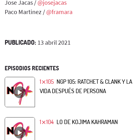
Jose Jacas /
@josejacas
Paco Martinez /
@framara
PUBLICADO:
13 abril 2021
EPISODIOS RECIENTES
1⨯105
NGP 105: RATCHET & CLANK Y LA
VIDA DESPUÉS DE PERSONA
1⨯104
LO DE KOJIMA KAHRAMAN