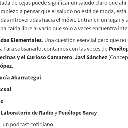
ada de cejas puede significar un saludo claro que ahí
Empiezo a pensar que el saludo no está de moda, está
das introvertidas hacia el móvil. Entrar en un lugar y 
una caída libre al vacío que solo a veces encuentra inte
das Elementales
. Una cuestión esencial pero que no 
. Para subsanarlo, contamos con las voces de
Penélop
Vecinas y el Curioso Camarero
,
Javi Sánchez
(Concept
López
.
ucía Abarrategui
scual
oz
e
Laboratorio de Radio
y
Penélope Saray
, un podcast cotidiano