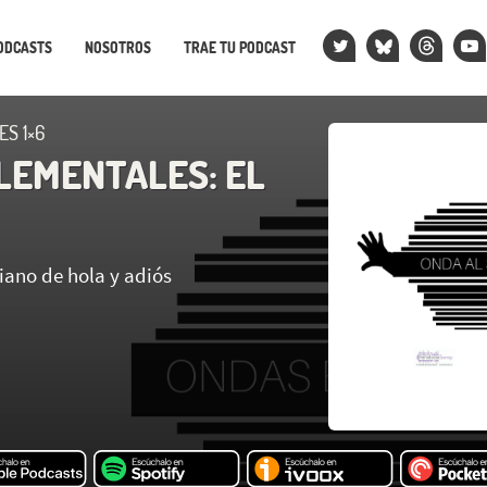
ODCASTS
NOSOTROS
TRAE TU PODCAST
S 1×6
LEMENTALES: EL
iano de hola y adiós