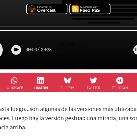
00:00
/
26:25
WHATSAPP
LINKEDIN
BLUESKY
TWITTER
TELEGRAM
hasta luego...son algunas de las versiones más utilizada
ces. Luego hay la versión gestual: una mirada, una so
cia arriba.