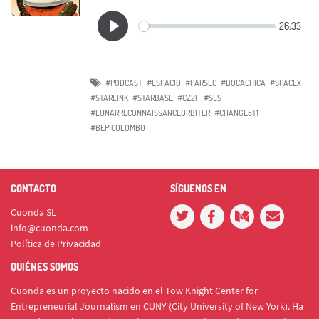
#PODCAST
#ESPACIO
#PARSEC
#BOCACHICA
#SPACEX
#STARLINK
#STARBASE
#CZ2F
#SLS
#LUNARRECONNAISSANCEORBITER
#CHANGE5T1
#BEPICOLOMBO
CONTACTO
SÍGUENOS EN
Cuonda SL
info@cuonda.com
Política de Privacidad
QUIÉNES SOMOS
Cuonda es un proyecto nacido en el Tow Knight Center for
Entrepreneurial Journalism en CUNY (City University of New York). Ha