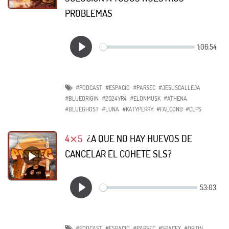
PROBLEMAS
#PODCAST
#ESPACIO
#PARSEC
#JESUSCALLEJA
#BLUEORIGIN
#2024YR4
#ELONMUSK
#ATHENA
#BLUEGHOST
#LUNA
#KATYPERRY
#FALCON9
#CLPS
4⨯5
¿A QUE NO HAY HUEVOS DE
CANCELAR EL COHETE SLS?
#PODCAST
#ESPACIO
#PARSEC
#SPACEX
#ORION