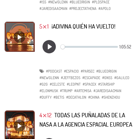
#ISS
#NEWGLENN
#BLUEORIGIN
#PLDSPACE
#JAREDISAACMAN
#PROJECTATHENA
#APOLO
5⨯1
¡ADIVINA QUIÉN HA VUELTO!
#PODCAST
#ESPACIO
#PARSEC
#BLUEORIGIN
#NEWGLENN
#JEFFBEZOS
#ESCAPADE
#GNSS
#GALILEO
#G2G
#CELESTE
#LEOPNT
#SPACEX
#STARSHIP
#ELONMUSK
#TRUMP
#ARTEMISA
#JAREDISAACMAN
#DUFFY
#BETIS
#DECATHLON
#CHINA
#SHENZHOU
4⨯12
TODAS LAS PUÑALADAS DE LA
NASA A LA AGENCIA ESPACIAL EUROPEA