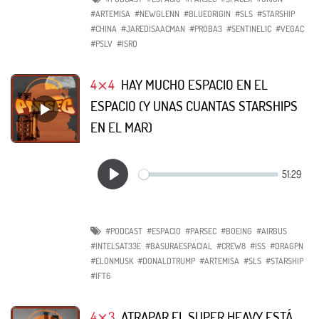
#ARTEMISA
#NEWGLENN
#BLUEORIGIN
#SLS
#STARSHIP
#CHINA
#JAREDISAACMAN
#PROBA3
#SENTINEL1C
#VEGAC
#PSLV
#ISRO
4⨯4
HAY MUCHO ESPACIO EN EL
ESPACIO (Y UNAS CUANTAS STARSHIPS
EN EL MAR)
#PODCAST
#ESPACIO
#PARSEC
#BOEING
#AIRBUS
#INTELSAT33E
#BASURAESPACIAL
#CREW8
#ISS
#DRAGPN
#ELONMUSK
#DONALDTRUMP
#ARTEMISA
#SLS
#STARSHIP
#IFT6
4⨯3
ATRAPAR EL SUPER HEAVY ESTÁ