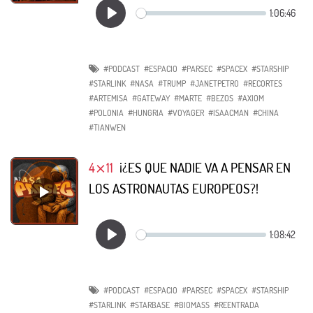
#PODCAST
#ESPACIO
#PARSEC
#SPACEX
#STARSHIP
#STARLINK
#NASA
#TRUMP
#JANETPETRO
#RECORTES
#ARTEMISA
#GATEWAY
#MARTE
#BEZOS
#AXIOM
#POLONIA
#HUNGRIA
#VOYAGER
#ISAACMAN
#CHINA
#TIANWEN
4⨯11
¡¿ES QUE NADIE VA A PENSAR EN
LOS ASTRONAUTAS EUROPEOS?!
#PODCAST
#ESPACIO
#PARSEC
#SPACEX
#STARSHIP
#STARLINK
#STARBASE
#BIOMASS
#REENTRADA