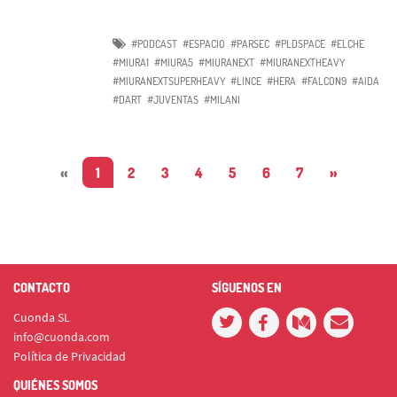
#PODCAST
#ESPACIO
#PARSEC
#PLDSPACE
#ELCHE
#MIURA1
#MIURA5
#MIURANEXT
#MIURANEXTHEAVY
#MIURANEXTSUPERHEAVY
#LINCE
#HERA
#FALCON9
#AIDA
#DART
#JUVENTAS
#MILANI
«
1
2
3
4
5
6
7
»
CONTACTO
SÍGUENOS EN
Cuonda SL
info@cuonda.com
Política de Privacidad
QUIÉNES SOMOS