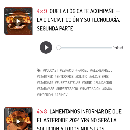
4⨯9
QUE LA LÓGICA TE ACOMPAÑE —
LA CIENCIA FICCIÓN Y SU TECNOLOGÍA,
SEGUNDA PARTE
#PODCAST
#ESPACIO
#PARSEC
#ALEXBARREDO
#STARTREK
#ENTERPRISE
#DILITIO
#ALCUBIERRE
#STARGATE
#PUERTAESTELAR
#DUNE
#FUNDACION
#STARWARS
#HIPERESPACIO
#NAVEGACION
#SAGA
#HYPERION
#ASIMOV
4⨯8
LAMENTAMOS INFORMAR DE QUE
EL ASTEROIDE 2024 YR4 NO SERÁ LA
SOLUCIÓN A TODOS NUESTROS