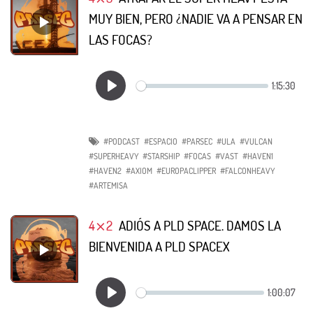
MUY BIEN, PERO ¿NADIE VA A PENSAR EN
LAS FOCAS?
#PODCAST
#ESPACIO
#PARSEC
#ULA
#VULCAN
#SUPERHEAVY
#STARSHIP
#FOCAS
#VAST
#HAVEN1
#HAVEN2
#AXIOM
#EUROPACLIPPER
#FALCONHEAVY
#ARTEMISA
4⨯2
ADIÓS A PLD SPACE. DAMOS LA
BIENVENIDA A PLD SPACEX