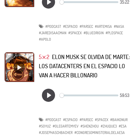
#PODCAST
#ESPACIO
#PARSEC
#ARTEMISA
#NASA
#JAREDISAACMAN
#SPACEX
#BLUEORIGIN
#PLDSPACE
#APOLO
5⨯2
ELON MUSK SE OLVIDA DE MARTE:
LOS DATACENTERS EN EL ESPACIO LO
VAN A HACER BILLONARIO
#PODCAST
#ESPACIO
#PARSEC
#SPACEX
#BAIKONUR
#SOYUZ
#OLEGARTEMYEV
#SHENZHOU
#ZHUQUE3
#ESA
#JOSEPHASCHBACHER
#CONGRESOMINISTERIALDELAESA