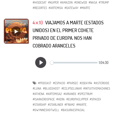
#HISDESAT
#KUIPER
#AMAZON
#ONEWEB
#NASA
#TRUMP
#RECORTES
#ARTEMISA
#GATEWAY
#MARTE
4⨯10
VIAJAMOS A MARTE (ESTADOS
UNIDOS) EN EL PRIMER COHETE
PRIVADO DE EUROPA. NOS HAN
COBRADO ARANCELES
#PODCAST
#ESPACIO
#PARSEC
#2024YR4
#ASTEROIDE
#LUNA
#BLUEGHOST
#ECLIPSELUNAR
#INTUITIVEMACHINES
#ATHENA
#ARTEMISA2
#ARIANE6
#SPECTRUM
#ISARAEROSPACE
#HERA
#EUROPACLIPPER
#SPACEX
#STARSHIP
#STARLINER
#FRAM2
#MARTE
#GWYNNESHOTWELL
#BASURAESPACIAL