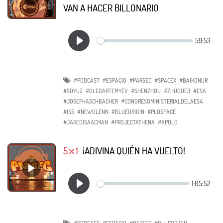
VAN A HACER BILLONARIO
#PODCAST
#ESPACIO
#PARSEC
#SPACEX
#BAIKONUR
#SOYUZ
#OLEGARTEMYEV
#SHENZHOU
#ZHUQUE3
#ESA
#JOSEPHASCHBACHER
#CONGRESOMINISTERIALDELAESA
#ISS
#NEWGLENN
#BLUEORIGIN
#PLDSPACE
#JAREDISAACMAN
#PROJECTATHENA
#APOLO
5⨯1
¡ADIVINA QUIÉN HA VUELTO!