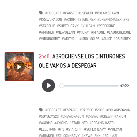
#PODCAST
#PARSEC
#ESPACIO
#POLARISDAWN
#CREWDRAGON
#AXIOM
#STARLINER
#DREAMCHASER
#H3
#STARSHIP
#SUPERHEAVY
#VULCAN
#PEREGRINE
#ARIANE6
#NEWGLENN
#MIURA1
#RFAONE
#LAUNCHERONE
#VIRGINORBIT
#ADITYAL1
#ISRO
#CLPS
#JUICE
#OSIRISREX
2⨯11
ABRÓCHENSE LOS CINTURONES
QUE VAMOS A DESPEGAR
#PODCAST
#ESPACIO
#PARSEC
#2023
#POLARISDAWN
#SOYUZMS23
#CREWDRAGON
#CREW6
#CREW7
#AXIOM
#AXIOM2
#AXIOM3
#STARLINER
#DREAMCHASER
#ELECTRON
#H3
#STARSHIP
#SUPERHEAVY
#VULCAN
#ARIANE6
#FALCONHEAVY
#NEWGLENN
#PALLAS1