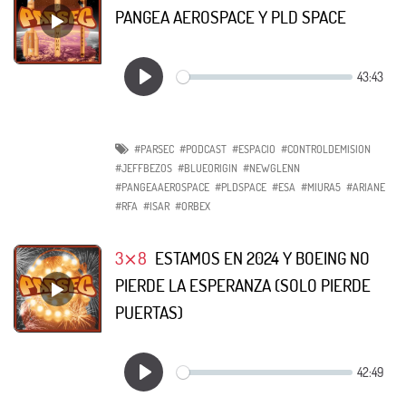
PANGEA AEROSPACE Y PLD SPACE
#PARSEC
#PODCAST
#ESPACIO
#CONTROLDEMISION
#JEFFBEZOS
#BLUEORIGIN
#NEWGLENN
#PANGEAAEROSPACE
#PLDSPACE
#ESA
#MIURA5
#ARIANE
#RFA
#ISAR
#ORBEX
3⨯8
ESTAMOS EN 2024 Y BOEING NO
PIERDE LA ESPERANZA (SOLO PIERDE
PUERTAS)