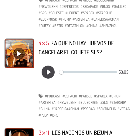
#PODCAST
#ESPACIO
#PARSEC
#BLUEORIGIN
#NEWGLENN
#JEFFBEZOS
#ESCAPADE
#GNSS
#GALILEO
#G2G
#CELESTE
#LEOPNT
#SPACEX
#STARSHIP
#ELONMUSK
#TRUMP
#ARTEMISA
#JAREDISAACMAN
#DUFFY
#BETIS
#DECATHLON
#CHINA
#SHENZHOU
4⨯5
¿A QUE NO HAY HUEVOS DE
CANCELAR EL COHETE SLS?
#PODCAST
#ESPACIO
#PARSEC
#SPACEX
#ORION
#ARTEMISA
#NEWGLENN
#BLUEORIGIN
#SLS
#STARSHIP
#CHINA
#JAREDISAACMAN
#PROBA3
#SENTINEL1C
#VEGAC
#PSLV
#ISRO
3⨯11
LES HACEMOS UN BIZUM A