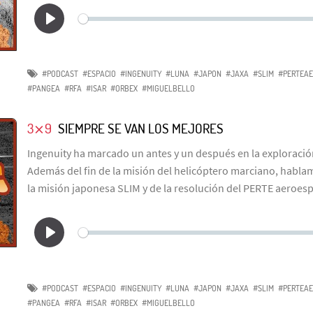
#PODCAST
#ESPACIO
#INGENUITY
#LUNA
#JAPON
#JAXA
#SLIM
#PERTEAE
#PANGEA
#RFA
#ISAR
#ORBEX
#MIGUELBELLO
3⨯9
SIEMPRE SE VAN LOS MEJORES
Ingenuity ha marcado un antes y un después en la exploració
Además del fin de la misión del helicóptero marciano, habla
la misión japonesa SLIM y de la resolución del PERTE aeroesp
#PODCAST
#ESPACIO
#INGENUITY
#LUNA
#JAPON
#JAXA
#SLIM
#PERTEAE
#PANGEA
#RFA
#ISAR
#ORBEX
#MIGUELBELLO