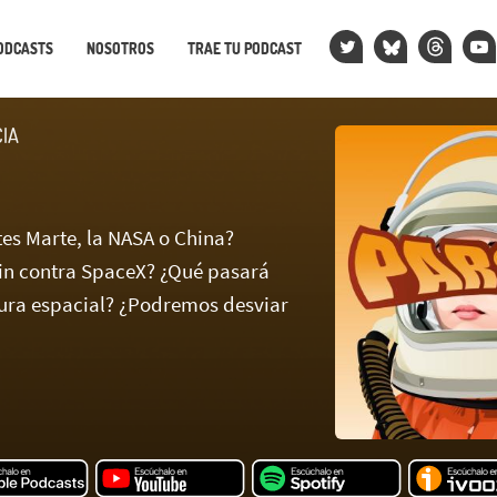
ODCASTS
NOSOTROS
TRAE TU PODCAST
CIA
tes Marte, la NASA o China?
in contra SpaceX? ¿Qué pasará
ura espacial? ¿Podremos desviar