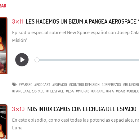
SAR
3⨯11
LES HACEMOS UN BIZUM A PANGEA AEROSPACE 
Episodio especial sobre el New Space español con Josep Cala
Misión'
#PARSEC
#PODCAST
#ESPACIO
#CONTROLDEMISION
#JEFFBEZOS
#BLUEORI
#PANGEAAEROSPACE
#PLDSPACE
#ESA
#MIURA5
#ARIANE
#RFA
#ISAR
#ORBEX
3⨯10
NOS INTOXICAMOS CON LECHUGA DEL ESPACIO
En este episodio, como casi todas las potencias espaciales, 
Luna