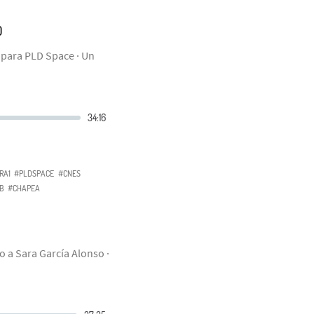
O
a para PLD Space · Un
RA1
#PLDSPACE
#CNES
B
#CHAPEA
so a Sara García Alonso ·