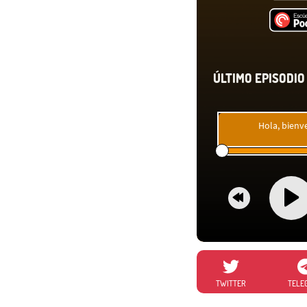
ÚLTIMO EPISODIO 
Hola, bienv
TWITTER
TELE