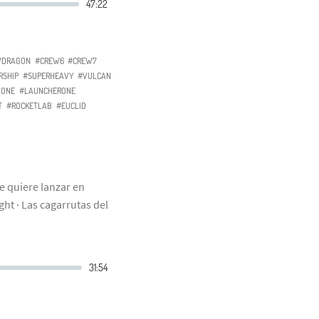
WDRAGON
#CREW6
#CREW7
RSHIP
#SUPERHEAVY
#VULCAN
AONE
#LAUNCHERONE
T
#ROCKETLAB
#EUCLID
e quiere lanzar en
ght · Las cagarrutas del