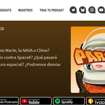
ODCASTS
NOSOTROS
TRAE TU PODCAST
CIA
tes Marte, la NASA o China?
in contra SpaceX? ¿Qué pasará
ura espacial? ¿Podremos desviar