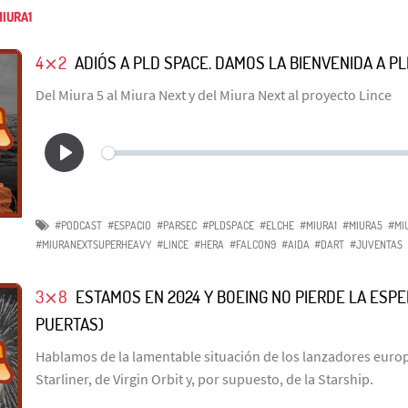
IURA1
4⨯2
ADIÓS A PLD SPACE. DAMOS LA BIENVENIDA A P
Del Miura 5 al Miura Next y del Miura Next al proyecto Lince
#PODCAST
#ESPACIO
#PARSEC
#PLDSPACE
#ELCHE
#MIURA1
#MIURA5
#MI
#MIURANEXTSUPERHEAVY
#LINCE
#HERA
#FALCON9
#AIDA
#DART
#JUVENTAS
3⨯8
ESTAMOS EN 2024 Y BOEING NO PIERDE LA ESP
PUERTAS)
Hablamos de la lamentable situación de los lanzadores europ
Starliner, de Virgin Orbit y, por supuesto, de la Starship.