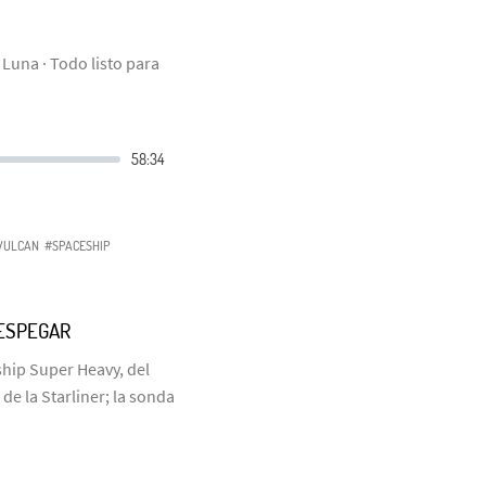
 Luna · Todo listo para
VULCAN
#SPACESHIP
ESPEGAR
ship Super Heavy, del
de la Starliner; la sonda