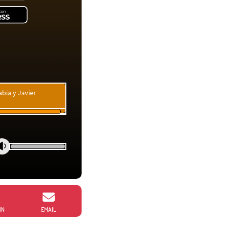
bia y Javier
IN
EMAIL