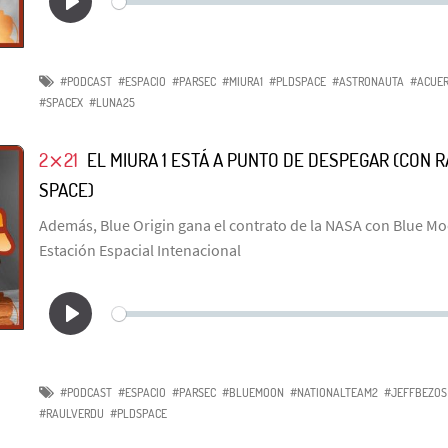
#PODCAST
#ESPACIO
#PARSEC
#MIURA1
#PLDSPACE
#ASTRONAUTA
#ACUER
#SPACEX
#LUNA25
2⨯21
EL MIURA 1 ESTÁ A PUNTO DE DESPEGAR (CON 
SPACE)
Además, Blue Origin gana el contrato de la NASA con Blue Moo
Estación Espacial Intenacional
#PODCAST
#ESPACIO
#PARSEC
#BLUEMOON
#NATIONALTEAM2
#JEFFBEZOS
#RAULVERDU
#PLDSPACE