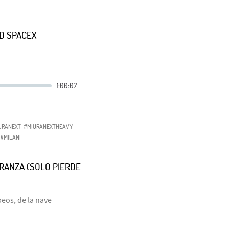
LD SPACEX
URANEXT
#MIURANEXTHEAVY
#MILANI
ERANZA (SOLO PIERDE
eos, de la nave