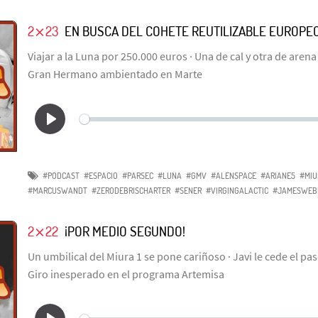
2⨯23
EN BUSCA DEL COHETE REUTILIZABLE EUROPE
Viajar a la Luna por 250.000 euros · Una de cal y otra de aren
Gran Hermano ambientado en Marte
#PODCAST
#ESPACIO
#PARSEC
#LUNA
#GMV
#ALENSPACE
#ARIANE5
#MIU
#MARCUSWANDT
#ZERODEBRISCHARTER
#SENER
#VIRGINGALACTIC
#JAMESWEB
2⨯22
¡POR MEDIO SEGUNDO!
Un umbilical del Miura 1 se pone cariñoso · Javi le cede el pa
Giro inesperado en el programa Artemisa