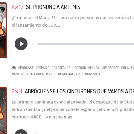
2⨯17
SE PRONUNCIA ÁRTEMIS
¡Firmamos el Miura 1! · Las cuatro personas que volverán a la
el lanzamiento de JUICE
#PODCAST
#ESPACIO
#PARSEC
#BLUEORIGIN
#MIURA1
#PLDSPACE
#ULA
#
#ARTEMISA
#EUROPA
#JUICE
#PABLOALVAREZ
#ONEWEB
2⨯11
ABRÓCHENSE LOS CINTURONES QUE VAMOS A D
La primera caminata espacial privada; el despegue de la Star
Vulcan Centaur, del primer cohete español; el vuelo tripulado 
europea JUICE... y mucho más