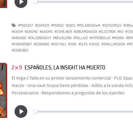
#PODCAST
#ESPACIO
#PARSEC
#2023
#POLARISDAWN
#SOYUZMS23
#CRE
#AXIOM
#AXIOM2
#AXIOM3
#STARLINER
#DREAMCHASER
#ELECTRON
#H3
#STA
#ARIANE6
#FALCONHEAVY
#NEWGLENN
#PALLAS1
#HYPERBOLA2
#MIURA1
#RF
#VIRGINORBIT
#ESRANGE
#ADITYAL1
#ISRO
#CLPS
#JUICE
#SMALLMISSION
#MI
#OSIRISREX
2⨯9
ESPAÑOLES, LA INSIGHT HA MUERTO
El Vega C falla en su primer lanzamiento comercial · PLD Spac
marzo · Una nave Soyuz tiene pérdidas · Adiós a la sonda InSi
Perseverance · Respondemos a preguntas de los oyentes