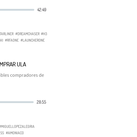
TARLINER
#DREAMCHASER
#H3
A1
#RFAONE
#LAUNCHERONE
OMPRAR ULA
sibles compradores de
#MIGUELLOPEZALEGRIA
ISS
#AMONIACO