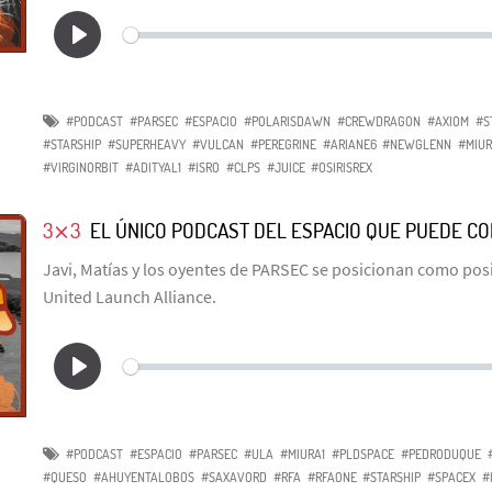
#PODCAST
#PARSEC
#ESPACIO
#POLARISDAWN
#CREWDRAGON
#AXIOM
#S
#STARSHIP
#SUPERHEAVY
#VULCAN
#PEREGRINE
#ARIANE6
#NEWGLENN
#MIUR
#VIRGINORBIT
#ADITYAL1
#ISRO
#CLPS
#JUICE
#OSIRISREX
3⨯3
EL ÚNICO PODCAST DEL ESPACIO QUE PUEDE C
Javi, Matías y los oyentes de PARSEC se posicionan como po
United Launch Alliance.
#PODCAST
#ESPACIO
#PARSEC
#ULA
#MIURA1
#PLDSPACE
#PEDRODUQUE
#QUESO
#AHUYENTALOBOS
#SAXAVORD
#RFA
#RFAONE
#STARSHIP
#SPACEX
#