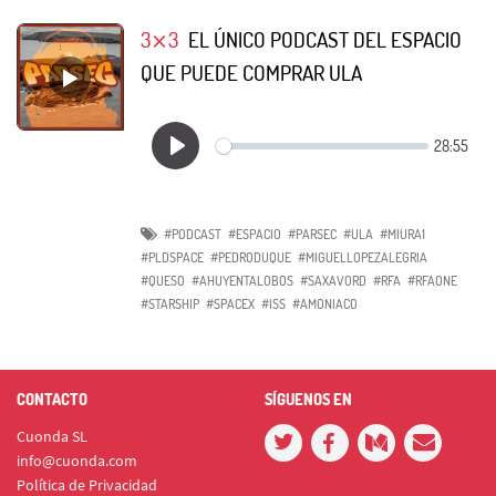
3⨯3
EL ÚNICO PODCAST DEL ESPACIO
QUE PUEDE COMPRAR ULA
#PODCAST
#ESPACIO
#PARSEC
#ULA
#MIURA1
#PLDSPACE
#PEDRODUQUE
#MIGUELLOPEZALEGRIA
#QUESO
#AHUYENTALOBOS
#SAXAVORD
#RFA
#RFAONE
#STARSHIP
#SPACEX
#ISS
#AMONIACO
CONTACTO
SÍGUENOS EN
Cuonda SL
info@cuonda.com
Política de Privacidad