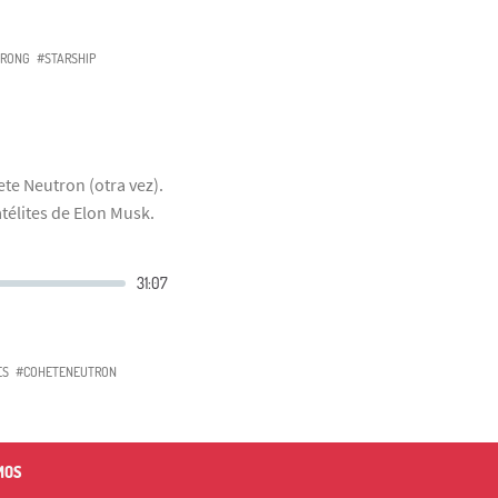
RONG
#STARSHIP
te Neutron (otra vez).
télites de Elon Musk.
ES
#COHETENEUTRON
MOS