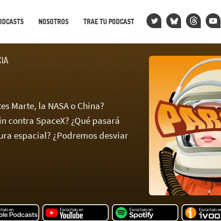
ODCASTS
NOSOTROS
TRAE TU PODCAST
CIA
tes Marte, la NASA o China?
in contra SpaceX? ¿Qué pasará
ura espacial? ¿Podremos desviar