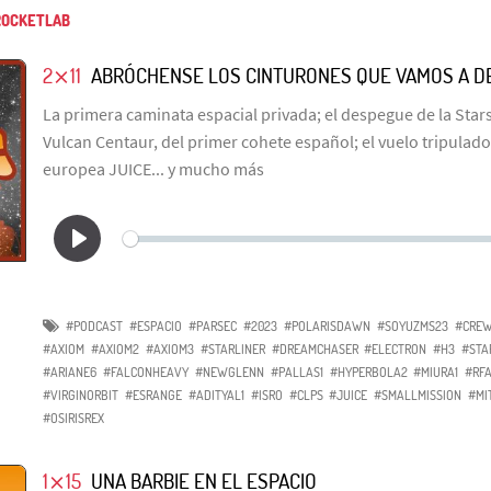
OCKETLAB
2⨯11
ABRÓCHENSE LOS CINTURONES QUE VAMOS A D
La primera caminata espacial privada; el despegue de la Star
Vulcan Centaur, del primer cohete español; el vuelo tripulado 
europea JUICE... y mucho más
#PODCAST
#ESPACIO
#PARSEC
#2023
#POLARISDAWN
#SOYUZMS23
#CRE
#AXIOM
#AXIOM2
#AXIOM3
#STARLINER
#DREAMCHASER
#ELECTRON
#H3
#STA
#ARIANE6
#FALCONHEAVY
#NEWGLENN
#PALLAS1
#HYPERBOLA2
#MIURA1
#RF
#VIRGINORBIT
#ESRANGE
#ADITYAL1
#ISRO
#CLPS
#JUICE
#SMALLMISSION
#MI
#OSIRISREX
1⨯15
UNA BARBIE EN EL ESPACIO