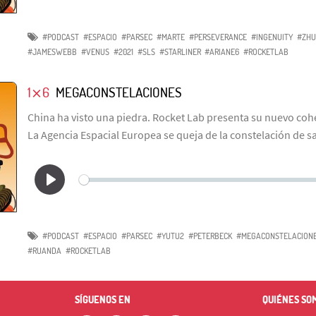
#PODCAST
#ESPACIO
#PARSEC
#MARTE
#PERSEVERANCE
#INGENUITY
#ZHU
#JAMESWEBB
#VENUS
#2021
#SLS
#STARLINER
#ARIANE6
#ROCKETLAB
1⨯6
MEGACONSTELACIONES
China ha visto una piedra. Rocket Lab presenta su nuevo cohe
La Agencia Espacial Europea se queja de la constelación de sa
#PODCAST
#ESPACIO
#PARSEC
#YUTU2
#PETERBECK
#MEGACONSTELACION
#RUANDA
#ROCKETLAB
SÍGUENOS EN
QUIÉNES SO