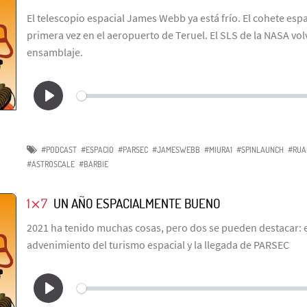
El telescopio espacial James Webb ya está frío. El cohete esp
primera vez en el aeropuerto de Teruel. El SLS de la NASA volv
ensamblaje.
#PODCAST
#ESPACIO
#PARSEC
#JAMESWEBB
#MIURA1
#SPINLAUNCH
#RUA
#ASTROSCALE
#BARBIE
1⨯7
UN AÑO ESPACIALMENTE BUENO
2021 ha tenido muchas cosas, pero dos se pueden destacar: 
advenimiento del turismo espacial y la llegada de PARSEC