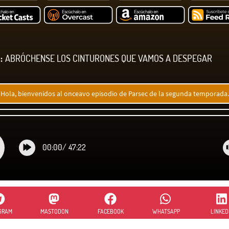
:
ABRÓCHENSE LOS CINTURONES QUE VAMOS A DESPEGAR
Hola, bienvenidos al onceavo episodio de Parsec de la segunda temporada.
00:00
/
47:22
GRAM
MASTODON
FACEBOOK
WHATSAPP
LINKED