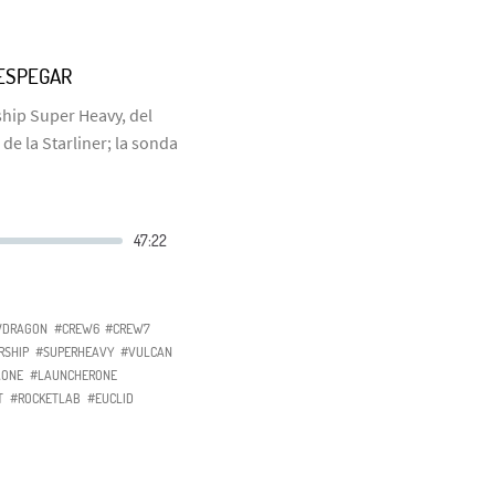
ESPEGAR
ship Super Heavy, del
de la Starliner; la sonda
WDRAGON
#CREW6
#CREW7
RSHIP
#SUPERHEAVY
#VULCAN
AONE
#LAUNCHERONE
T
#ROCKETLAB
#EUCLID