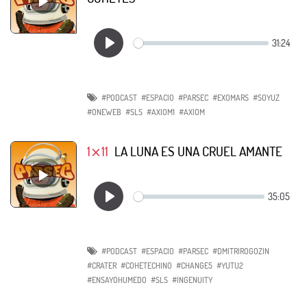
#PODCAST
#ESPACIO
#PARSEC
#EXOMARS
#SOYUZ
#ONEWEB
#SLS
#AXIOM1
#AXIOM
1⨯11
LA LUNA ES UNA CRUEL AMANTE
#PODCAST
#ESPACIO
#PARSEC
#DMITRIROGOZIN
#CRATER
#COHETECHINO
#CHANGE5
#YUTU2
#ENSAYOHUMEDO
#SLS
#INGENUITY