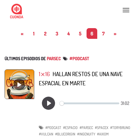
Nav
«
1
2
3
4
5
6
7
»
ÚLTIMOS EPISODIOS DE
PARSEC
#PODCAST
1⨯16
HALLAN RESTOS DE UNA NAVE
ESPACIAL EN MARTE
#PODCAST
#ESPACIO
#PARSEC
#SPACEX
#TORYBRUNO
#VULCAN
#BLUEORIGIN
#INGENUITY
#AXIOM