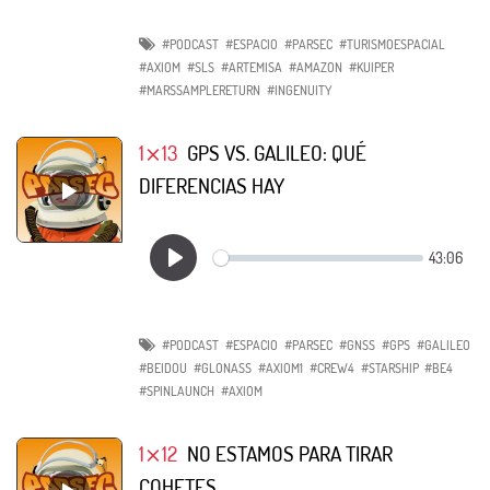
#PODCAST
#ESPACIO
#PARSEC
#TURISMOESPACIAL
#AXIOM
#SLS
#ARTEMISA
#AMAZON
#KUIPER
#MARSSAMPLERETURN
#INGENUITY
1⨯13
GPS VS. GALILEO: QUÉ
DIFERENCIAS HAY
#PODCAST
#ESPACIO
#PARSEC
#GNSS
#GPS
#GALILEO
#BEIDOU
#GLONASS
#AXIOM1
#CREW4
#STARSHIP
#BE4
#SPINLAUNCH
#AXIOM
1⨯12
NO ESTAMOS PARA TIRAR
COHETES