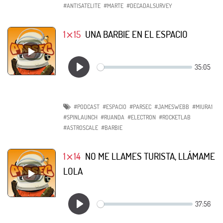
#ANTISATELITE
#MARTE
#DECADALSURVEY
1⨯15
UNA BARBIE EN EL ESPACIO
#PODCAST
#ESPACIO
#PARSEC
#JAMESWEBB
#MIURA1
#SPINLAUNCH
#RUANDA
#ELECTRON
#ROCKETLAB
#ASTROSCALE
#BARBIE
1⨯14
NO ME LLAMES TURISTA, LLÁMAME
LOLA