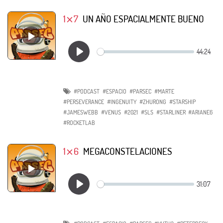
1⨯7
UN AÑO ESPACIALMENTE BUENO
#PODCAST
#ESPACIO
#PARSEC
#MARTE
#PERSEVERANCE
#INGENUITY
#ZHURONG
#STARSHIP
#JAMESWEBB
#VENUS
#2021
#SLS
#STARLINER
#ARIANE6
#ROCKETLAB
1⨯6
MEGACONSTELACIONES