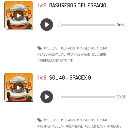
1⨯9
BASUREROS DEL ESPACIO
#PODCAST
#ESPACIO
#PARSEC
#STARLINK
#BASURAESPACIAL
#MANIOBRASANTICOLISION
#PRUEBASANTISATELITE
1⨯8
SOL 40 - SPACEX 9
#PODCAST
#ESPACIO
#PARSEC
#STARLINK
#TORMENTASOLAR
#STARBASE
#SUPERHEAVY
#POLARIS