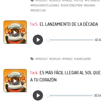
#PODCAST
#ESPACIO
#PARSEC
#YUTU2
#PETERBECK
#MEGACONSTELACIONES
#COHETENEUTRON
#RUANDA
#ROCKETLAB
1⨯5
EL LANZAMIENTO DE LA DÉCADA
#PODCAST
#ESPACIO
#PARSEC
#JAMESWEBB
1⨯4
ES MÁS FÁCIL LLEGAR AL SOL QUE
A TU CORAZÓN