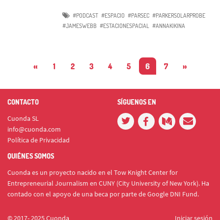
#PODCAST
#ESPACIO
#PARSEC
#PARKERSOLARPROBE
#JAMESWEBB
#ESTACIONESPACIAL
#ANNAKIKINA
«
1
2
3
4
5
6
7
»
CONTACTO
SÍGUENOS EN
Cuonda SL
info@cuonda.com
Política de Privacidad
QUIÉNES SOMOS
Cuonda es un proyecto nacido en el Tow Knight Center for
Entrepreneurial Journalism en CUNY (City University of New York). Ha
contado con el apoyo de una beca por parte de Google DNI Fund.
© 2017- 2025 Cuonda
Iniciar sesión