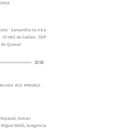
DSPACE
cielo · Samantha no irá a
· El HAS de Galileo · DEP
le de Quaoar
#GLOBOS
#F22
#PROGRESS
 Hispasat, Vulcan
Miguel Belló, la Agencia