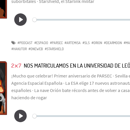
suborbitales · Starshield, el Starlink militar
#PODCAST
#ESPACIO
#PARSEC
#ARTEMISA
#SLS
#ORION
#DEARMOON
#MA
#HAKUTOR
#ONEWEB
#STARSHIELD
2⨯7
NOS MATRICULAMOS EN LA UNIVERSIDAD DE LE
¡Mucho que celebrar! Primer aniversario de PARSEC · Sevilla e
Agencia Espacial Española · La ESA elige 17 nuevos astronauta
españoles · La nave Orión bate récords antes de volver a casa
haciendo de rogar