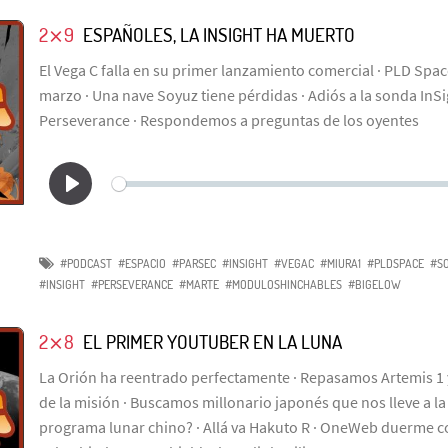
2⨯9
ESPAÑOLES, LA INSIGHT HA MUERTO
El Vega C falla en su primer lanzamiento comercial · PLD Spac
marzo · Una nave Soyuz tiene pérdidas · Adiós a la sonda InSi
Perseverance · Respondemos a preguntas de los oyentes
#PODCAST
#ESPACIO
#PARSEC
#INSIGHT
#VEGAC
#MIURA1
#PLDSPACE
#S
#INSIGHT
#PERSEVERANCE
#MARTE
#MODULOSHINCHABLES
#BIGELOW
2⨯8
EL PRIMER YOUTUBER EN LA LUNA
La Orión ha reentrado perfectamente · Repasamos Artemis 1 
de la misión · Buscamos millonario japonés que nos lleve a la
programa lunar chino? · Allá va Hakuto R · OneWeb duerme co