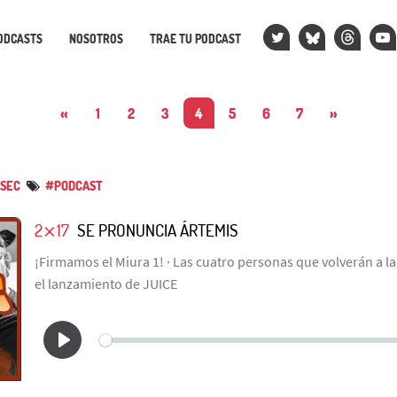
ODCASTS
NOSOTROS
TRAE TU PODCAST
«
1
2
3
4
5
6
7
»
SEC
#PODCAST
2⨯17
SE PRONUNCIA ÁRTEMIS
¡Firmamos el Miura 1! · Las cuatro personas que volverán a la
el lanzamiento de JUICE