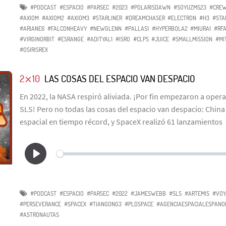
#PODCAST
#ESPACIO
#PARSEC
#2023
#POLARISDAWN
#SOYUZMS23
#CRE
#AXIOM
#AXIOM2
#AXIOM3
#STARLINER
#DREAMCHASER
#ELECTRON
#H3
#STA
#ARIANE6
#FALCONHEAVY
#NEWGLENN
#PALLAS1
#HYPERBOLA2
#MIURA1
#RF
#VIRGINORBIT
#ESRANGE
#ADITYAL1
#ISRO
#CLPS
#JUICE
#SMALLMISSION
#MI
#OSIRISREX
2⨯10
LAS COSAS DEL ESPACIO VAN DESPACIO
En 2022, la NASA respiró aliviada. ¡Por fin empezaron a opera
SLS! Pero no todas las cosas del espacio van despacio: Chin
espacial en tiempo récord, y SpaceX realizó 61 lanzamientos
#PODCAST
#ESPACIO
#PARSEC
#2022
#JAMESWEBB
#SLS
#ARTEMIS
#VOY
#PERSEVERANCE
#SPACEX
#TIANGONG3
#PLDSPACE
#AGENCIAESPACIALESPANO
#ASTRONAUTAS