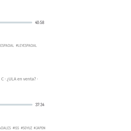
ESPACIAL
#LEYESPACIAL
 C · ¿ULA en venta? ·
CIALES
#ISS
#SOYUZ
#JAPON