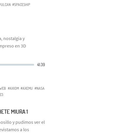
VULCAN
#SPACESHIP
, nostalgia y
impreso en 3D
WEB
#AXIOM
#AXEMU
#NASA
E5
ETE MIURA 1
osillo y pudimos ver el
evistamos a los