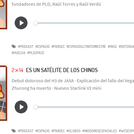
fundadores de PLD, Raúl Torres y Raúl Verdú
#PODCAST
#ESPACIO
#PARSEC
#ESPACIOULTRATERRESTRE
#IRIS2
#DEFENSA
#HUELVA
#PLDSPACE
2⨯14
ES UN SATÉLITE DE LOS CHINOS
Debut doloroso del H3 de JAXA · Explicación del fallo del Vega
Zhurong ha muerto · Nuevos Starlink V2 mini
#PODCAST
#ESPACIO
#PARSEC
#GLOBOS
#INODOROSESPACIALES
#WCSESPA