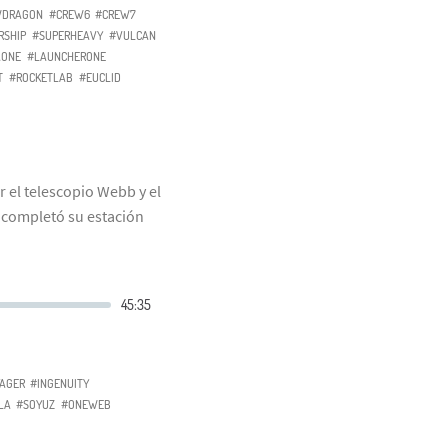
WDRAGON
#CREW6
#CREW7
RSHIP
#SUPERHEAVY
#VULCAN
AONE
#LAUNCHERONE
T
#ROCKETLAB
#EUCLID
r el telescopio Webb y el
a completó su estación
AGER
#INGENUITY
LA
#SOYUZ
#ONEWEB