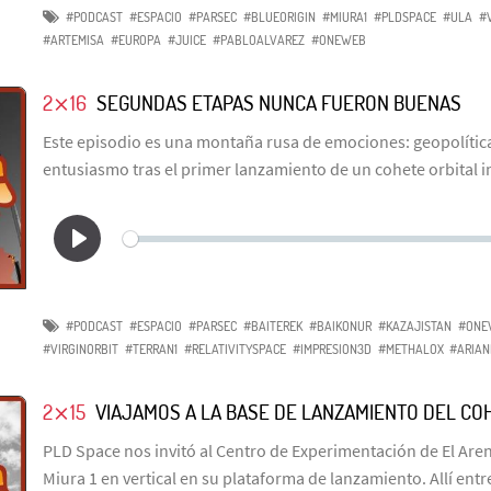
#PODCAST
#ESPACIO
#PARSEC
#BLUEORIGIN
#MIURA1
#PLDSPACE
#ULA
#
#ARTEMISA
#EUROPA
#JUICE
#PABLOALVAREZ
#ONEWEB
2⨯16
SEGUNDAS ETAPAS NUNCA FUERON BUENAS
Este episodio es una montaña rusa de emociones: geopolítica
entusiasmo tras el primer lanzamiento de un cohete orbital 
#PODCAST
#ESPACIO
#PARSEC
#BAITEREK
#BAIKONUR
#KAZAJISTAN
#ONE
#VIRGINORBIT
#TERRAN1
#RELATIVITYSPACE
#IMPRESION3D
#METHALOX
#ARIAN
2⨯15
VIAJAMOS A LA BASE DE LANZAMIENTO DEL COH
PLD Space nos invitó al Centro de Experimentación de El Aren
Miura 1 en vertical en su plataforma de lanzamiento. Allí entr