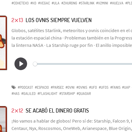
#COHETEH3
#H3
#VEGAC
#ULA
#ZHURONG
#STARLINK
#V2MINI
#HUELVA
#PL
2⨯13
LOS OVNIS SIEMPRE VUELVEN
Globos, satélites Starlink, meteoritos y ovnis coinciden en el 
la estación espacial china · Problemas también en la Progress 
la linterna NASA · La Starship ruge por fin · El anillo imposib
#PODCAST
#ESPACIO
#PARSEC
#OVNI
#OVNIS
#UFO
#UFOS
#FANIS
#UAP
#HAS
#GALILEO
#FLASHLIGHT
#STARSHIP
#QUAOAR
2⨯12
SE ACABÓ EL DINERO GRATIS
¡No vamos a hablar de globos! Pero sí de: Starship, Falcon 9,
Centaur, Nyx, Roscosmos, OneWeb, Arianespace, Blue Origin, 