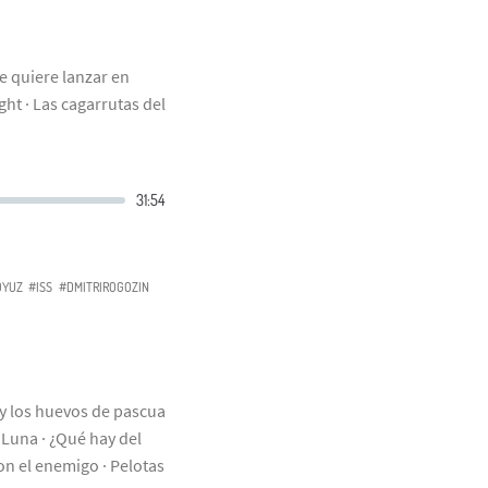
e quiere lanzar en
ght · Las cagarrutas del
OYUZ
#ISS
#DMITRIROGOZIN
y los huevos de pascua
 Luna · ¿Qué hay del
n el enemigo · Pelotas