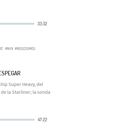
AT
#NYX
#ROSCOSMOS
ESPEGAR
ship Super Heavy, del
de la Starliner; la sonda