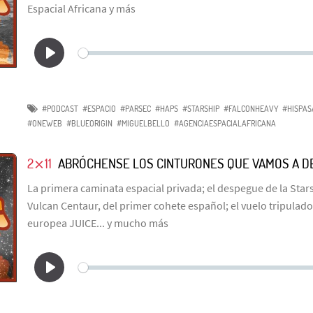
Espacial Africana y más
#PODCAST
#ESPACIO
#PARSEC
#HAPS
#STARSHIP
#FALCONHEAVY
#HISPAS
#ONEWEB
#BLUEORIGIN
#MIGUELBELLO
#AGENCIAESPACIALAFRICANA
2⨯11
ABRÓCHENSE LOS CINTURONES QUE VAMOS A D
La primera caminata espacial privada; el despegue de la Star
Vulcan Centaur, del primer cohete español; el vuelo tripulado 
europea JUICE... y mucho más