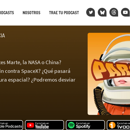
ODCASTS
NOSOTROS
TRAE TU PODCAST
CIA
tes Marte, la NASA o China?
in contra SpaceX? ¿Qué pasará
ura espacial? ¿Podremos desviar