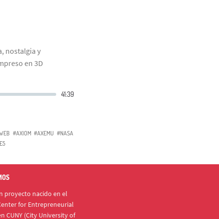
, nostalgia y
impreso en 3D
WEB
#AXIOM
#AXEMU
#NASA
E5
MOS
 proyecto nacido en el
enter for Entrepreneurial
n CUNY (City University of