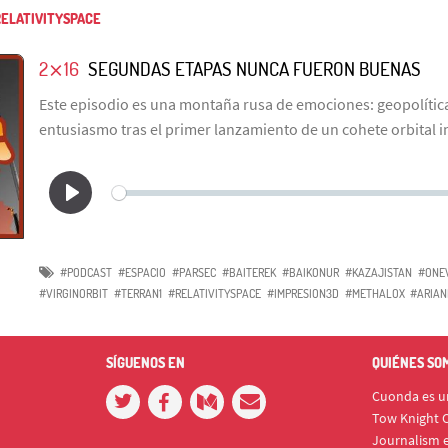
ELATIVITYSPACE
2⨯16
SEGUNDAS ETAPAS NUNCA FUERON BUENAS
Este episodio es una montaña rusa de emociones: geopolítica
entusiasmo tras el primer lanzamiento de un cohete orbital 
#PODCAST
#ESPACIO
#PARSEC
#BAITEREK
#BAIKONUR
#KAZAJISTAN
#ONE
#VIRGINORBIT
#TERRAN1
#RELATIVITYSPACE
#IMPRESION3D
#METHALOX
#ARIAN
SÍGUENOS EN
QUIÉNES SO
Cuonda es un
Tow Knight C
Journalism e