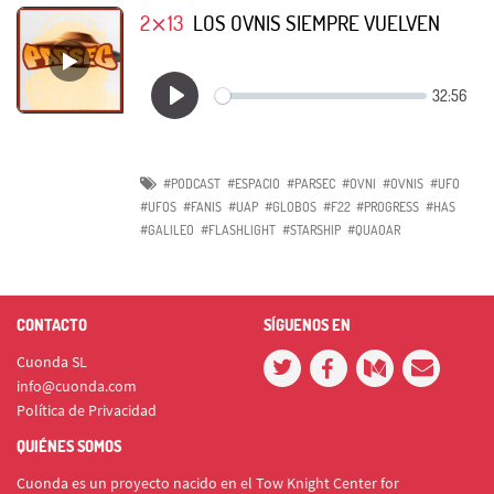
2⨯13
LOS OVNIS SIEMPRE VUELVEN
#PODCAST
#ESPACIO
#PARSEC
#OVNI
#OVNIS
#UFO
#UFOS
#FANIS
#UAP
#GLOBOS
#F22
#PROGRESS
#HAS
#GALILEO
#FLASHLIGHT
#STARSHIP
#QUAOAR
CONTACTO
SÍGUENOS EN
Cuonda SL
info@cuonda.com
Política de Privacidad
QUIÉNES SOMOS
Cuonda es un proyecto nacido en el Tow Knight Center for