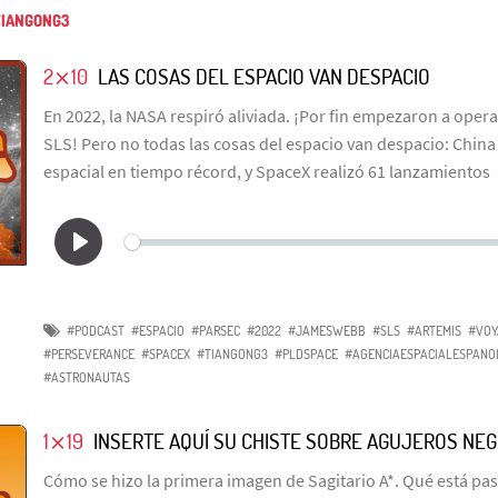
IANGONG3
2⨯10
LAS COSAS DEL ESPACIO VAN DESPACIO
En 2022, la NASA respiró aliviada. ¡Por fin empezaron a opera
SLS! Pero no todas las cosas del espacio van despacio: Chin
espacial en tiempo récord, y SpaceX realizó 61 lanzamientos
#PODCAST
#ESPACIO
#PARSEC
#2022
#JAMESWEBB
#SLS
#ARTEMIS
#VOY
#PERSEVERANCE
#SPACEX
#TIANGONG3
#PLDSPACE
#AGENCIAESPACIALESPANO
#ASTRONAUTAS
1⨯19
INSERTE AQUÍ SU CHISTE SOBRE AGUJEROS NE
Cómo se hizo la primera imagen de Sagitario A*. Qué está pa