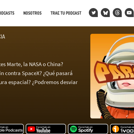
ODCASTS
NOSOTROS
TRAE TU PODCAST
CIA
tes Marte, la NASA o China?
in contra SpaceX? ¿Qué pasará
ura espacial? ¿Podremos desviar