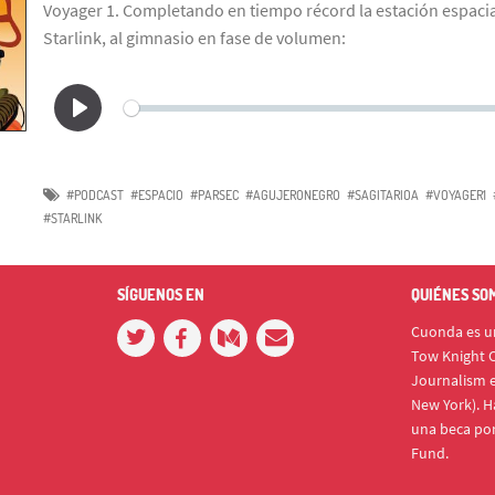
Voyager 1. Completando en tiempo récord la estación espacial
Starlink, al gimnasio en fase de volumen:
#PODCAST
#ESPACIO
#PARSEC
#AGUJERONEGRO
#SAGITARIOA
#VOYAGER1
#STARLINK
SÍGUENOS EN
QUIÉNES SO
Cuonda es un
Tow Knight C
Journalism e
New York). H
una beca po
Fund.