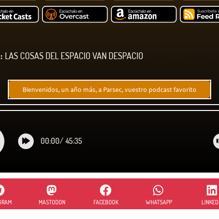
:
LAS COSAS DEL ESPACIO VAN DESPACIO
Bienvenidos, un año más, a Parsec, vuestro podcast favorito
00:00
/
45:35
GRAM
MASTODON
FACEBOOK
WHATSAPP
LINKED