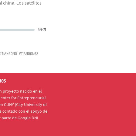
 china. Los satélites
#TIANGONG
#TIANGONG3
MOS
 proyecto nacido en el
enter for Entrepreneurial
n CUNY (City University of
a contado con el apoyo de
r parte de Google DNI