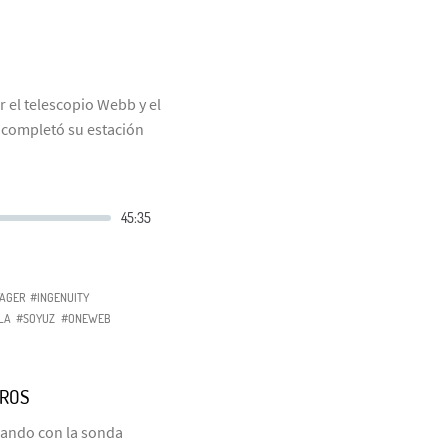
r el telescopio Webb y el
a completó su estación
AGER
#INGENUITY
LA
#SOYUZ
#ONEWEB
GROS
sando con la sonda