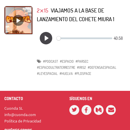
2⨯15
VIAJAMOS A LA BASE DE
LANZAMIENTO DEL COHETE MIURA 1
#PODCAST
#ESPACIO
#PARSEC
#ESPACIOULTRATERRESTRE
#IRIS2
#DEFENSAESPACIAL
#LEYESPACIAL
#HUELVA
#PLDSPACE
CONTACTO
SÍGUENOS EN
Cuonda SL
info@cuonda.com
Política de Privacidad