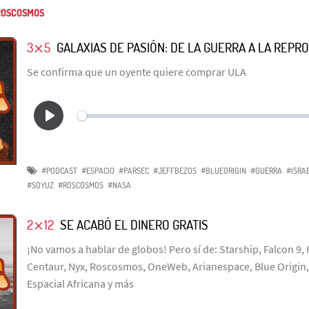
OSCOSMOS
3⨯5
GALAXIAS DE PASIÓN: DE LA GUERRA A LA REPR
Se confirma que un oyente quiere comprar ULA
#PODCAST
#ESPACIO
#PARSEC
#JEFFBEZOS
#BLUEORIGIN
#GUERRA
#ISRA
#SOYUZ
#ROSCOSMOS
#NASA
2⨯12
SE ACABÓ EL DINERO GRATIS
¡No vamos a hablar de globos! Pero sí de: Starship, Falcon 9,
Centaur, Nyx, Roscosmos, OneWeb, Arianespace, Blue Origin, 
Espacial Africana y más