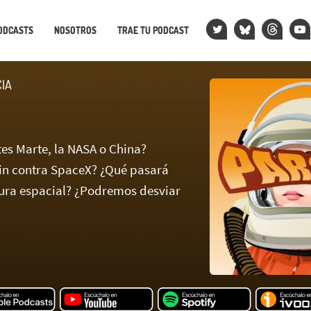
ODCASTS
NOSOTROS
TRAE TU PODCAST
CIA
tes Marte, la NASA o China?
in contra SpaceX? ¿Qué pasará
ura espacial? ¿Podremos desviar