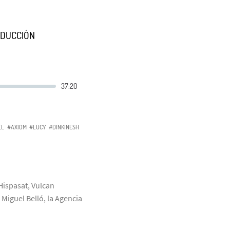
ODUCCIÓN
EL
#AXIOM
#LUCY
#DINKINESH
 Hispasat, Vulcan
Miguel Belló, la Agencia