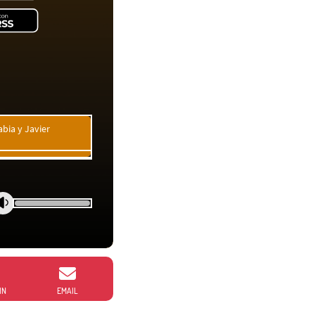
bia y Javier
IN
EMAIL