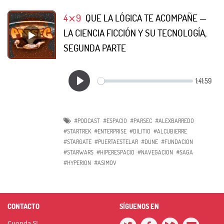
4⨯9
QUE LA LÓGICA TE ACOMPAÑE —
LA CIENCIA FICCIÓN Y SU TECNOLOGÍA,
SEGUNDA PARTE
#PODCAST
#ESPACIO
#PARSEC
#ALEXBARREDO
#STARTREK
#ENTERPRISE
#DILITIO
#ALCUBIERRE
#STARGATE
#PUERTAESTELAR
#DUNE
#FUNDACION
#STARWARS
#HIPERESPACIO
#NAVEGACION
#SAGA
#HYPERION
#ASIMOV
CONTACTO
SÍGUENOS EN
Cuonda SL