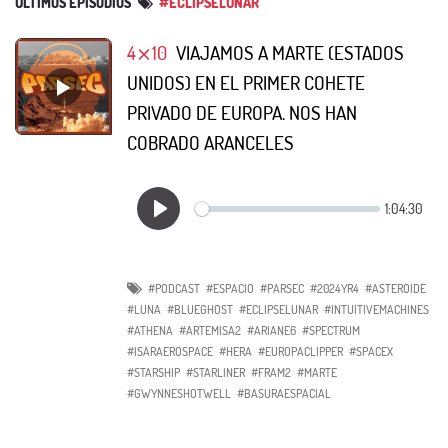
ÚLTIMOS EPISODIOS
#ECLIPSELUNAR
4⨯10
VIAJAMOS A MARTE (ESTADOS
UNIDOS) EN EL PRIMER COHETE
PRIVADO DE EUROPA. NOS HAN
COBRADO ARANCELES
#PODCAST
#ESPACIO
#PARSEC
#2024YR4
#ASTEROIDE
#LUNA
#BLUEGHOST
#ECLIPSELUNAR
#INTUITIVEMACHINES
#ATHENA
#ARTEMISA2
#ARIANE6
#SPECTRUM
#ISARAEROSPACE
#HERA
#EUROPACLIPPER
#SPACEX
#STARSHIP
#STARLINER
#FRAM2
#MARTE
#GWYNNESHOTWELL
#BASURAESPACIAL