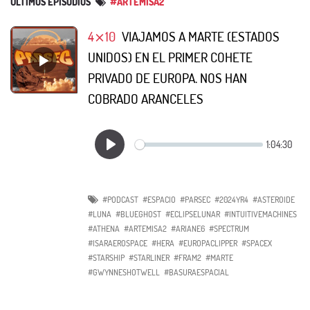
ÚLTIMOS EPISODIOS
#ARTEMISA2
4⨯10
VIAJAMOS A MARTE (ESTADOS
UNIDOS) EN EL PRIMER COHETE
PRIVADO DE EUROPA. NOS HAN
COBRADO ARANCELES
#PODCAST
#ESPACIO
#PARSEC
#2024YR4
#ASTEROIDE
#LUNA
#BLUEGHOST
#ECLIPSELUNAR
#INTUITIVEMACHINES
#ATHENA
#ARTEMISA2
#ARIANE6
#SPECTRUM
#ISARAEROSPACE
#HERA
#EUROPACLIPPER
#SPACEX
#STARSHIP
#STARLINER
#FRAM2
#MARTE
#GWYNNESHOTWELL
#BASURAESPACIAL