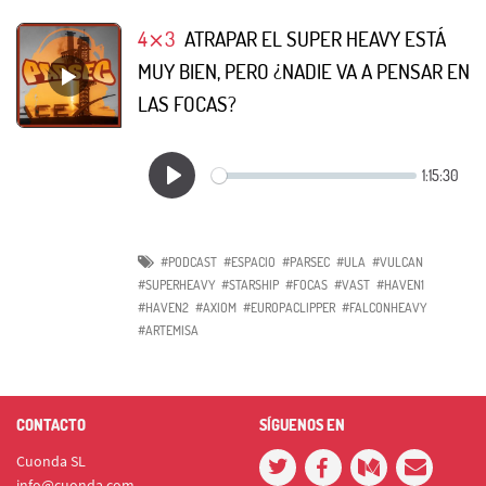
4⨯3
ATRAPAR EL SUPER HEAVY ESTÁ
MUY BIEN, PERO ¿NADIE VA A PENSAR EN
LAS FOCAS?
#PODCAST
#ESPACIO
#PARSEC
#ULA
#VULCAN
#SUPERHEAVY
#STARSHIP
#FOCAS
#VAST
#HAVEN1
#HAVEN2
#AXIOM
#EUROPACLIPPER
#FALCONHEAVY
#ARTEMISA
CONTACTO
SÍGUENOS EN
Cuonda SL
info@cuonda.com