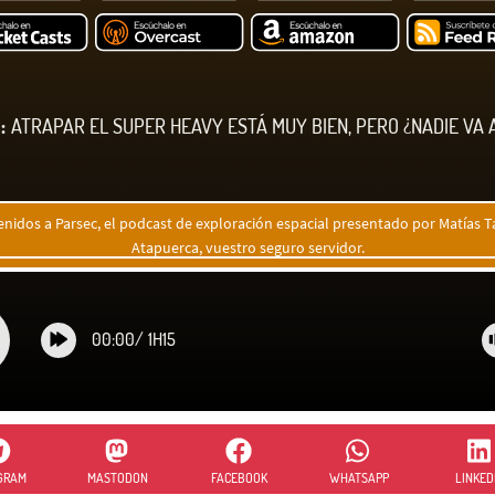
:
ATRAPAR EL SUPER HEAVY ESTÁ MUY BIEN, PERO ¿NADIE VA 
enidos a Parsec, el podcast de exploración espacial presentado por Matías Ta
Atapuerca, vuestro seguro servidor.
00:00
/
1H15
GRAM
MASTODON
FACEBOOK
WHATSAPP
LINKED