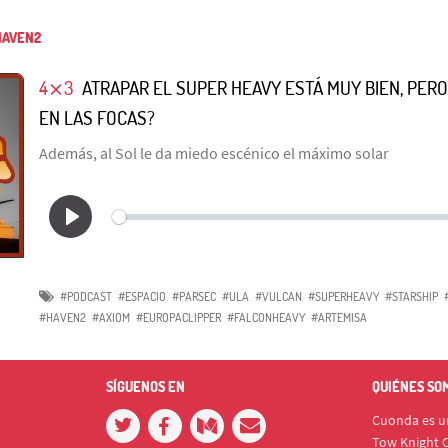
AVEN2
4⨯3
ATRAPAR EL SUPER HEAVY ESTÁ MUY BIEN, PERO
EN LAS FOCAS?
Además, al Sol le da miedo escénico el máximo solar
#PODCAST
#ESPACIO
#PARSEC
#ULA
#VULCAN
#SUPERHEAVY
#STARSHIP
#HAVEN2
#AXIOM
#EUROPACLIPPER
#FALCONHEAVY
#ARTEMISA
SÍGUENOS EN
QUIÉNES SO
Cuonda es un
Tow Knight C