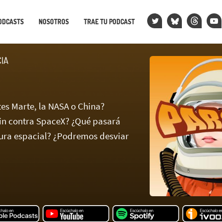
ODCASTS
NOSOTROS
TRAE TU PODCAST
CIA
tes Marte, la NASA o China?
in contra SpaceX? ¿Qué pasará
ura espacial? ¿Podremos desviar