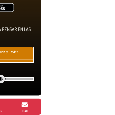
A PENSAR EN LAS
via y Javier
IN
EMAIL