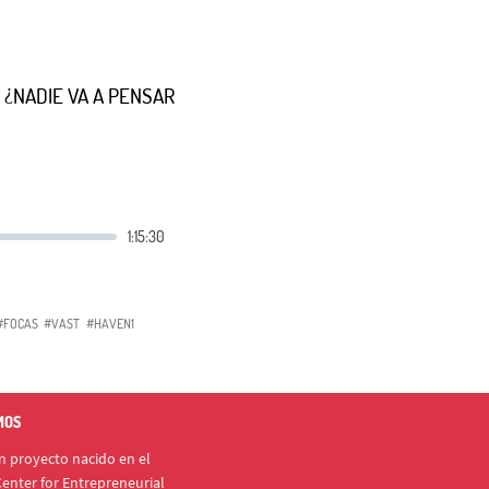
 ¿NADIE VA A PENSAR
#FOCAS
#VAST
#HAVEN1
MOS
 proyecto nacido en el
enter for Entrepreneurial