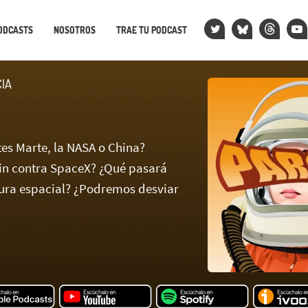
ODCASTS
NOSOTROS
TRAE TU PODCAST
CIA
tes Marte, la NASA o China?
in contra SpaceX? ¿Qué pasará
ura espacial? ¿Podremos desviar