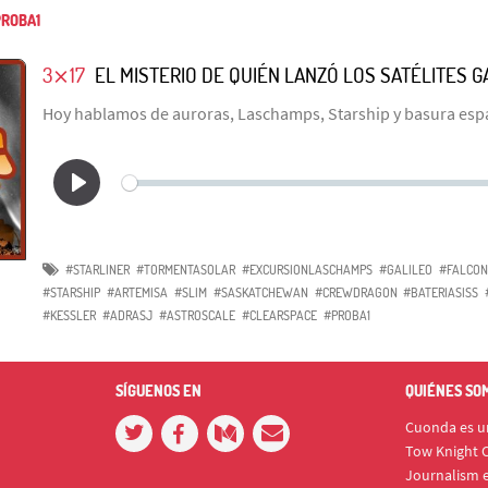
ROBA1
3⨯17
EL MISTERIO DE QUIÉN LANZÓ LOS SATÉLITES G
Hoy hablamos de auroras, Laschamps, Starship y basura espa
#STARLINER
#TORMENTASOLAR
#EXCURSIONLASCHAMPS
#GALILEO
#FALCON
#STARSHIP
#ARTEMISA
#SLIM
#SASKATCHEWAN
#CREWDRAGON
#BATERIASISS
#KESSLER
#ADRASJ
#ASTROSCALE
#CLEARSPACE
#PROBA1
SÍGUENOS EN
QUIÉNES SO
Cuonda es un
Tow Knight C
Journalism e