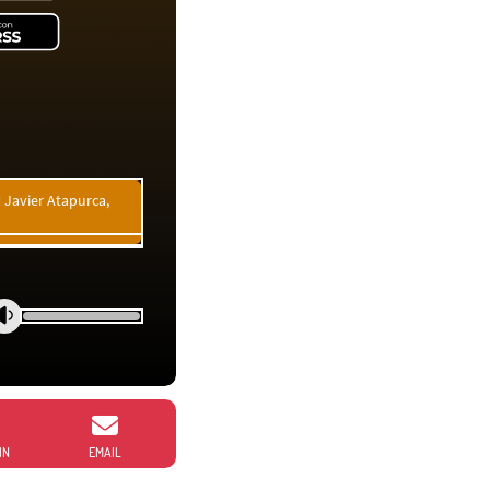
 Javier Atapurca,
IN
EMAIL