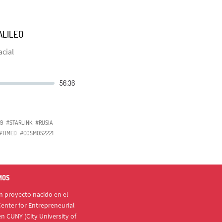
ALILEO
cial
9
#STARLINK
#RUSIA
#TIMED
#COSMOS2221
MOS
 proyecto nacido en el
enter for Entrepreneurial
n CUNY (City University of