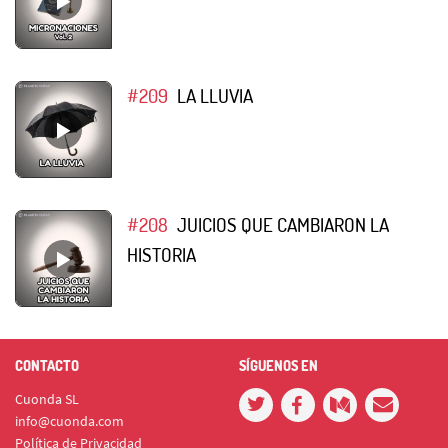
#209
LA LLUVIA
#208
JUICIOS QUE CAMBIARON LA
HISTORIA
CONTACTO
SÍGUENOS EN
Cuonda SL
info@cuonda.com
Política de Privacidad