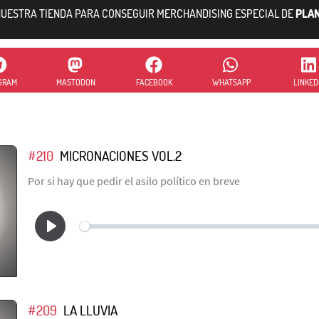
 NUESTRA TIENDA PARA CONSEGUIR MERCHANDISING ESPECIAL DE
PLA
GRAM
MASTODON
FACEBOOK
WHATSAPP
LINKED
#210
MICRONACIONES VOL.2
Por si hay que pedir el asilo político en breve
#209
LA LLUVIA