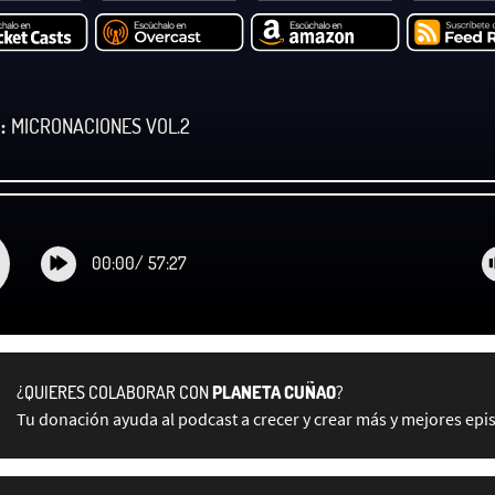
:
MICRONACIONES VOL.2
00:00
/
57:27
¿QUIERES COLABORAR CON
PLANETA CUÑAO
?
Tu donación ayuda al podcast a crecer y crear más y mejores epi