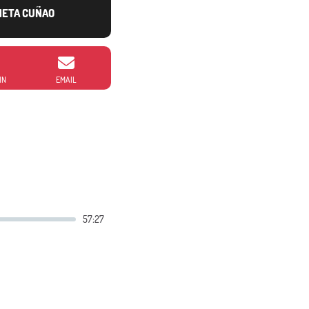
NETA CUÑAO
IN
EMAIL