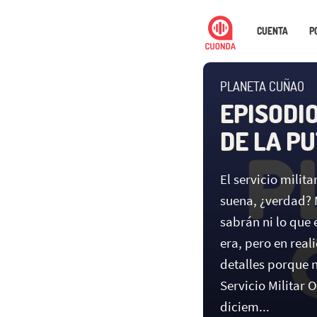
CUENTA
P
PLANETA CUÑAO
EPISODIO
DE LA PU
El servicio militar
suena, ¿verdad? 
sabrán ni lo que
era, pero en re
detalles porque 
Servicio Militar 
diciem...