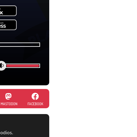
MASTODON
FACEBOOK
sodios.