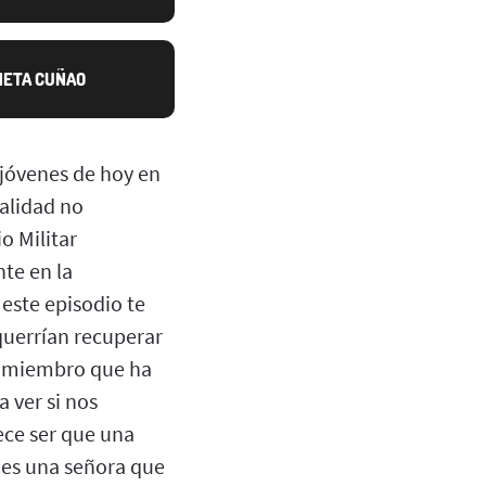
NETA CUÑAO
s jóvenes de hoy en
ealidad no
o Militar
nte en la
este episodio te
uerrían recuperar
n miembro que ha
a ver si nos
ece ser que una
 es una señora que