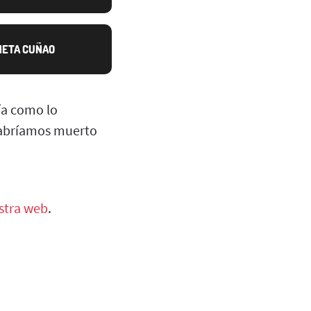
NETA CUÑAO
ía como lo
habríamos muerto
stra web
.