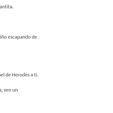
antita.
niño escapando de
l de Herodes a ti.
a, ven un