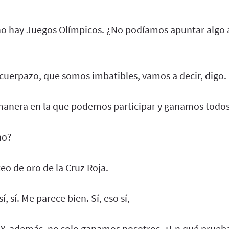
no hay Juegos Olímpicos. ¿No podíamos apuntar algo 
s cuerpazo, que somos imbatibles, vamos a decir, digo.
anera en la que podemos participar y ganamos todos
no?
teo de oro de la Cruz Roja.
í, sí. Me parece bien. Sí, eso sí,
, Y, además, no solo ganamos nosotros, ¿En qué prue