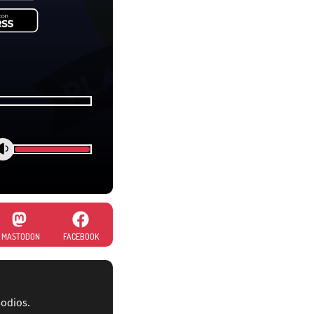
MASTODON
FACEBOOK
sodios.