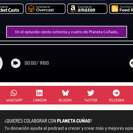
En el episodio ciento ochenta y cuatro de Planeta Cuñado,
00:00
/
1H00
WHATSAPP
LINKEDIN
BLUESKY
TWITTER
TELEGRAM
¿QUIERES COLABORAR CON
PLANETA CUÑAO
?
Tu donación ayuda al podcast a crecer y crear más y mejores epi