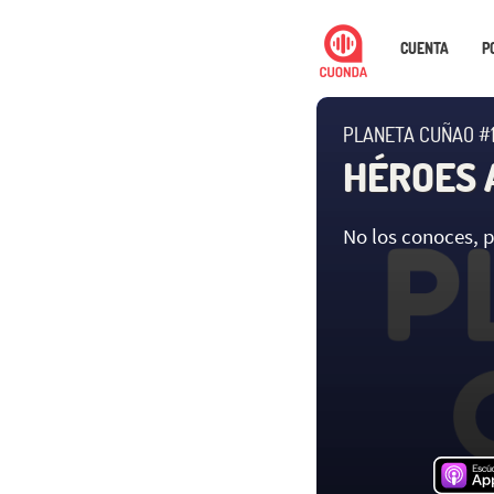
CUENTA
P
PLANETA CUÑAO #
HÉROES 
No los conoces, p