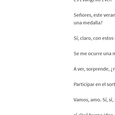
Señores, este vera
una medalla?
Sí, claro, con esto
Se me ocurre una m
A ver, sorprende, ¿
Participar en el sor
Vamos, amo. Sí, sí, s
sí. Qué buena idea