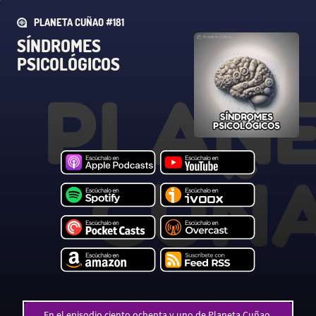
PLANETA CUÑAO #181
SÍNDROMES
PSICOLÓGICOS
En el episodio ciento ochenta y uno de Planeta Cuñao,