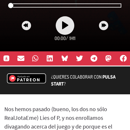
00:00
/
1H11
¿QUIERES COLABORAR CON
PULSA
START
?
Nos hemos pasado (bueno, los dos no sólo
RealJotaEme) Lies of P, y nos enrollamos
divagando acerca del juego y de porque es el