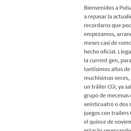
Bienvenidos a Puls
a repasar la actual
recordaros que pod
empezamos, arranc
meses casi de rumor
hecho oficial. Lleg
la current gen, par
tantísimos años de
muchísimas veces, A
un tráiler CGI, ya 
grupo de mecenas d
veinticuatro o dos 
juegos con trailers
el quince de novie
estarán reservando 