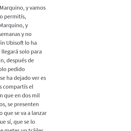
 Marquino, y vamos
o permitís,
Marquino, y
semanas y no
in Ubisoft lo ha
 llegará solo para
fin, después de
olo pedido
 se ha dejado ver es
s compartís el
n que en dos mil
ños, se presenten
o que se va a lanzar
e sí, que se lo
e metes un tráiler