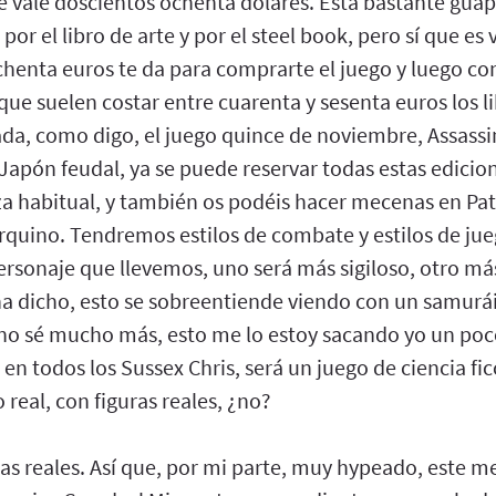
ue vale doscientos ochenta dólares. Está bastante guap
 por el libro de arte y por el steel book, pero sí que e
henta euros te da para comprarte el juego y luego com
que suelen costar entre cuarenta y sesenta euros los li
nada, como digo, el juego quince de noviembre, Assas
Japón feudal, ya se puede reservar todas estas edicio
za habitual, y también os podéis hacer mecenas en P
rquino. Tendremos estilos de combate y estilos de jue
rsonaje que llevemos, uno será más sigiloso, otro má
ha dicho, esto se sobreentiende viendo con un samurái
 no sé mucho más, esto me lo estoy sacando yo un poc
en todos los Sussex Chris, será un juego de ciencia f
 real, con figuras reales, ¿no?
cas reales. Así que, por mi parte, muy hypeado, este me 