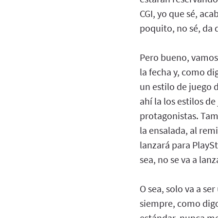
CGI, yo que sé, aca
poquito, no sé, da 
Pero bueno, vamos 
la fecha y, como di
un estilo de juego 
ahí la los estilos 
protagonistas. Tam
la ensalada, al re
lanzará para PlaySt
sea, no se va a lan
O sea, solo va a se
siempre, como digo,
estándar, nunca mej