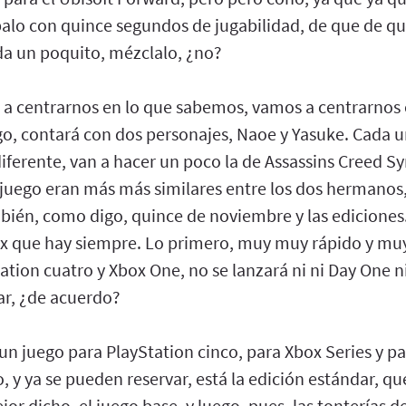
balo con quince segundos de jugabilidad, de que de qu
da un poquito, mézclalo, ¿no?
a centrarnos en lo que sabemos, vamos a centrarnos e
go, contará con dos personajes, Naoe y Yasuke. Cada u
diferente, van a hacer un poco la de Assassins Creed 
de juego eran más más similares entre los dos hermanos,
bién, como digo, quince de noviembre y las ediciones
mix que hay siempre. Lo primero, muy muy rápido y muy
ation cuatro y Xbox One, no se lanzará ni ni Day One n
zar, ¿de acuerdo?
r un juego para PlayStation cinco, para Xbox Series y p
 y ya se pueden reservar, está la edición estándar, que
or dicho, el juego base, y luego, pues, las tonterías de