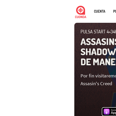
CUENTA
P
PULSA START 4×34
ASSASIN
SHADOWS
DE MANE
Por fin visitarem
Assasin's Creed