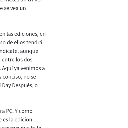
e se vea un
n las ediciones, en
no de ellos tendrá
Syndicate, aunque
 entre los dos
. Aquí ya venimos a
 conciso, no se
i Day Después, o
ara PC. Y como
 es la edición
 reserva que te lo