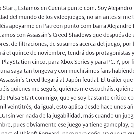
a Start, Estamos en Cuenta punto com. Soy Alejandro
idad del mundo de los videojuegos, no sin antes si me l
éis apoyarme en Patreon punto com barra Alejandro 
amos con Assassin's Creed Shadows que después de 
es, de filtraciones, de susurros acerca del juego, por f
ará el quince de noviembre, tendrá dos protagonistas y
a PlayStation cinco, para Xbox Series y para PC. Y, por 
 una saga tan longeva y con muchísimos fans habiénd
ssassin's Creed llegará al Japón feudal. El tráiler que
sabéis quienes me seguís, quiénes me escucháis, quiéne
e Pulsa Start conmigo, que yo soy bastante crítico co
mil veintitrés, da igual, esto aplica desde hace unos a
 CGI sin ver nada de la jugabilidad, más cuando un jueg
mbre, pues obviamente ese juego ya tiene gameplay, qu
para el Ubisoft Forward, pero pero coño, ya que ya qu