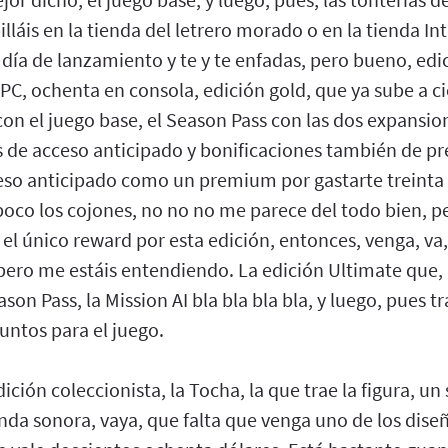
illáis en la tienda del letrero morado o en la tienda In
día de lanzamiento y te y te enfadas, pero bueno, edi
PC, ochenta en consola, edición gold, que ya sube a ci
con el juego base, el Season Pass con las dos expansio
as de acceso anticipado y bonificaciones también de p
cceso anticipado como un premium por gastarte treinta
poco los cojones, no no no me parece del todo bien, p
el único reward por esta edición, entonces, venga, va,
 pero me estáis entendiendo. La edición Ultimate que,
ason Pass, la Mission AI bla bla bla bla, y luego, pues 
untos para el juego.
dición coleccionista, la Tocha, la que trae la figura, u
anda sonora, vaya, que falta que venga uno de los dise