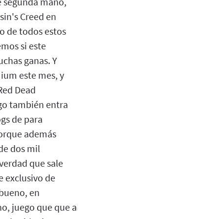
de segunda mano,
sin's Creed en
go de todos estos
emos si este
uchas ganas. Y
mium este mes, y
 Red Dead
ego también entra
gs de para
 porque además
de dos mil
 verdad que sale
 exclusivo de
 bueno, en
eno, juego que que a