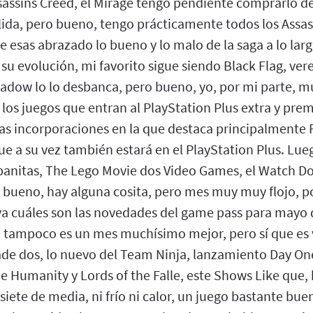
Assassins Creed, el Mirage tengo pendiente comprarlo 
lida, pero bueno, tengo prácticamente todos los Assas
 de esas abrazado lo bueno y lo malo de la saga a lo lar
e su evolución, mi favorito sigue siendo Black Flag, ver
hadow lo lo desbanca, pero bueno, yo, por mi parte, m
los juegos que entran al PlayStation Plus extra y pre
vas incorporaciones en la que destaca principalmente
e a su vez también estará en el PlayStation Plus. Lu
banitas, The Lego Movie dos Video Games, el Watch Do
, bueno, hay alguna cosita, pero mes muy muy flojo,
 cuáles son las novedades del game pass para mayo 
ue tampoco es un mes muchísimo mejor, pero sí que es
de dos, lo nuevo del Team Ninja, lanzamiento Day One
e Humanity y Lords of the Falle, este Shows Like que,
 siete de media, ni frío ni calor, un juego bastante bu