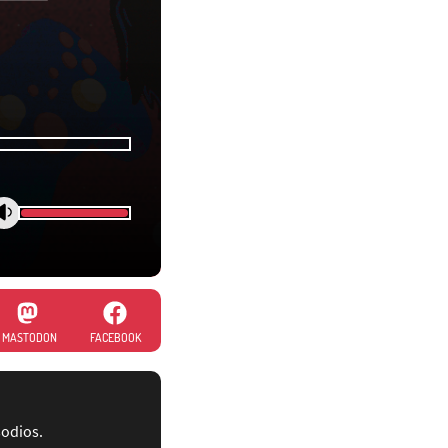
MASTODON
FACEBOOK
sodios.