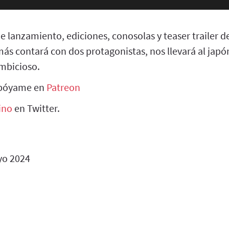
 lanzamiento, ediciones, conosolas y teaser trailer d
s contará con dos protagonistas, nos llevará al japó
ambicioso.
apóyame en
Patreon
ino
en Twitter.
o 2024