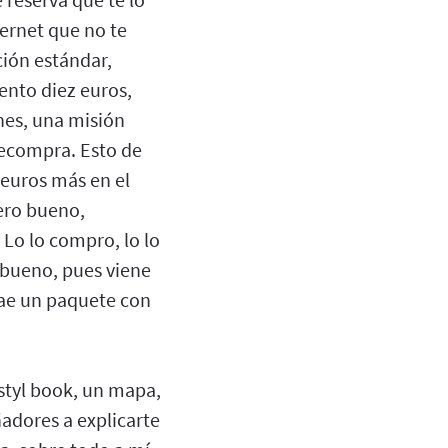
ternet que no te
ción estándar,
ento diez euros,
nes, una misión
recompra. Esto de
 euros más en el
ero bueno,
 Lo lo compro, lo lo
 bueno, pues viene
trae un paquete con
n styl book, un mapa,
ñadores a explicarte