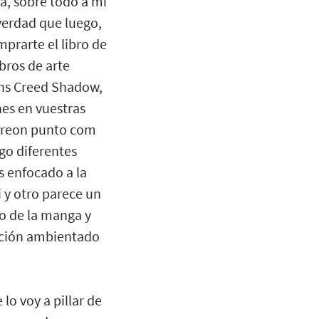
a, sobre todo a mí
s verdad que luego,
prarte el libro de
bros de arte
sins Creed Shadow,
nes en vuestras
atreon punto com
go diferentes
s enfocado a la
 y otro parece un
o de la manga y
icción ambientado
lo voy a pillar de