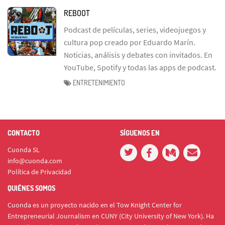
REBOOT
Podcast de películas, series, videojuegos y
cultura pop creado por Eduardo Marín.
Noticias, análisis y debates con invitados. En
YouTube, Spotify y todas las apps de podcast.
ENTRETENIMIENTO
CONTACTO
SÍGUENOS EN
Cuonda SL
info@cuonda.com
Política de Privacidad
QUIÉNES SOMOS
Cuonda es un proyecto nacido en el Tow Knight Center for
Entrepreneurial Journalism en CUNY (City University of New York). Ha