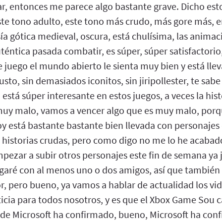
r, entonces me parece algo bastante grave. Dicho esto
te tono adulto, este tono más crudo, más gore más, e
asía gótica medieval, oscura, está chulísima, las animac
éntica pasada combatir, es súper, súper satisfactorio
e juego el mundo abierto le sienta muy bien y está ll
sto, sin demasiados iconitos, sin jiripollester, te sab
a está súper interesante en estos juegos, a veces la his
muy malo, vamos a vencer algo que es muy malo, porq
y está bastante bastante bien llevada con personajes 
 historias crudas, pero como digo no me lo he acaba
mpezar a subir otros personajes este fin de semana ya 
aré con al menos uno o dos amigos, así que también 
r, pero bueno, ya vamos a hablar de actualidad los vi
ia para todos nosotros, y es que el Xbox Game Sou cas
l de Microsoft ha confirmado, bueno, Microsoft ha co