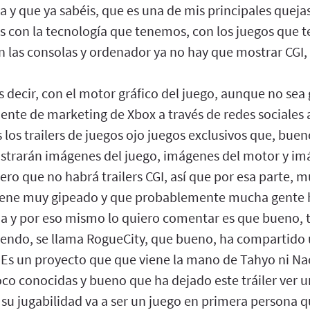
ga y que ya sabéis, que es una de mis principales queja
és con la tecnología que tenemos, con los juegos que t
n las consolas y ordenador ya no hay que mostrar CGI,
 es decir, con el motor gráfico del juego, aunque no se
ente de marketing de Xbox a través de redes sociales a
os trailers de juegos ojo juegos exclusivos que, buen
strarán imágenes del juego, imágenes del motor y im
ro que no habrá trailers CGI, así que por esa parte, m
tiene muy gipeado y que probablemente mucha gente 
ma y por eso mismo lo quiero comentar es que bueno,
ciendo, se llama RogueCity, que bueno, ha compartido
 Es un proyecto que que viene la mano de Tahyo ni Na
o conocidas y bueno que ha dejado este tráiler ver 
 su jugabilidad va a ser un juego en primera persona 