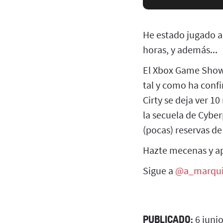
He estado jugado al
horas, y además...
El Xbox Game Showc
tal y como ha conf
Cirty se deja ver 1
la secuela de Cybe
(pocas) reservas de
Hazte mecenas y 
Sigue a
@a_marqu
PUBLICADO:
6 juni