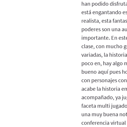
han podido disfruta
está engantando es
realista, esta fant
poderes son una aut
importante. En est
clase, con mucho gu
variadas, la histori
poco en, hay algo 
bueno aquí pues ho
con personajes con
acabe la historia e
acompañado, ya jug
faceta multi jugado
una muy buena notic
conferencia virtua