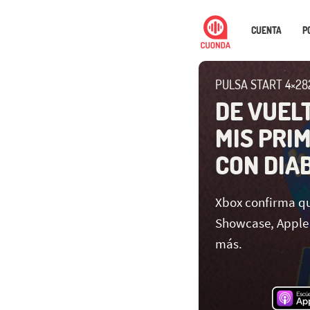
CUENTA
P
PULSA START 4×28
DE VUEL
MIS PRI
CON DIAB
Xbox confirma qu
Showcase, Apple 
más.