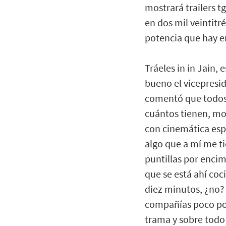
mostrará trailers t
en dos mil veintitr
potencia que hay e
Tráeles in in Jain,
bueno el vicepresid
comentó que todos l
cuántos tienen, mo
con cinemática espe
algo que a mí me 
puntillas por enci
que se está ahí co
diez minutos, ¿no?
compañías poco poc
trama y sobre todo