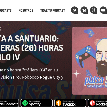
ODCASTS
NOSOTROS
TRAE TU PODCAST
2
TA A SANTUARIO:
MERAS (20) HORAS
LO IV
e no habrá "tráilers CGI" en su
Vision Pro, Robocop Rogue City y