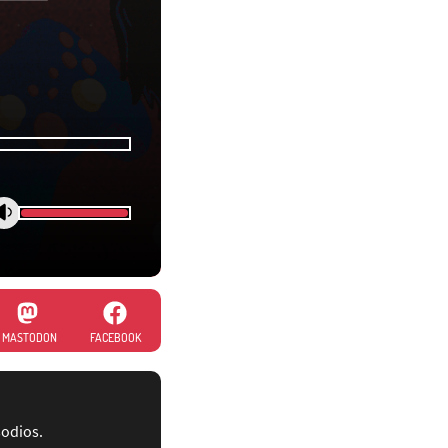
MASTODON
FACEBOOK
sodios.