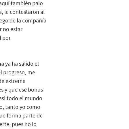
 aquí también palo
, le contestaron al
uego de la compañía
r no estar
l por
a ya ha salido el
el progreso, me
 de extrema
es y que ese bonus
casi todo el mundo
go, tanto yo como
que forma parte de
rte, pues no lo