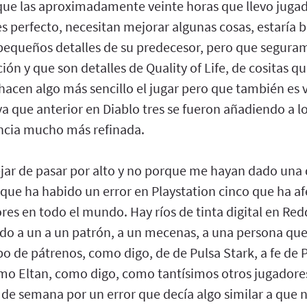
que las aproximadamente veinte horas que llevo juga
s perfecto, necesitan mejorar algunas cosas, estaría 
equeños detalles de su predecesor, pero que segura
ión y que son detalles de Quality of Life, de cositas q
hacen algo más sencillo el jugar pero que también es 
 que anterior en Diablo tres se fueron añadiendo a lo
ncia mucho más refinada.
ejar de pasar por alto y no porque me hayan dado una 
porque ha habido un error en Playstation cinco que ha a
es en todo el mundo. Hay ríos de tinta digital en Red
tado a un a un patrón, a un mecenas, a una persona q
po de pátrenos, como digo, de de Pulsa Stark, a fe de P
mo Eltan, como digo, como tantísimos otros jugadores
n de semana por un error que decía algo similar a que 