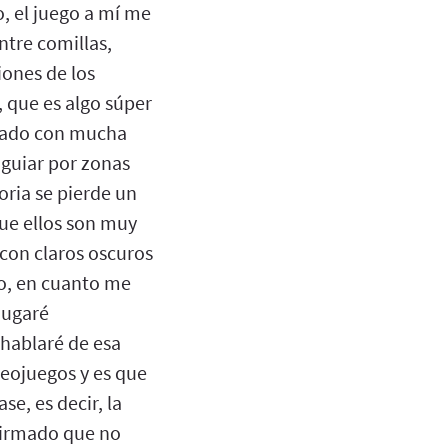
, el juego a mí me
ntre comillas,
iones de los
, que es algo súper
evado con mucha
e guiar por zonas
toria se pierde un
ue ellos son muy
con claros oscuros
do, en cuanto me
jugaré
hablaré de esa
deojuegos y es que
e, es decir, la
nfirmado que no