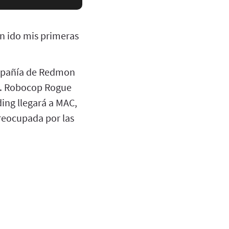
an ido mis primeras
ompañía de Redmon
a. Robocop Rogue
ding llegará a MAC,
reocupada por las