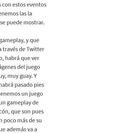
s con estos eventos
enemos las la
 se puede mostrar.
a gameplay, y que
 través de Twitter
o, habrá que ver
ágenes del juego
uy, muy guay. Y
habrá pasado pies
 tenemos un juego
 un gameplay de
cón, que son pues
un poco más de su
que además va a