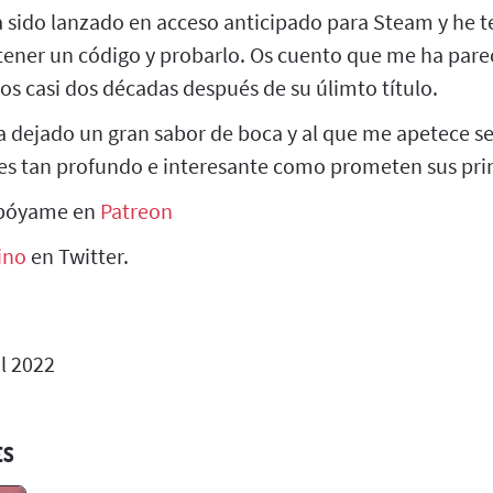
 sido lanzado en acceso anticipado para Steam y he t
ener un código y probarlo. Os cuento que me ha parec
os casi dos décadas después de su úlimto título.
 dejado un gran sabor de boca y al que me apetece s
 es tan profundo e interesante como prometen sus pr
apóyame en
Patreon
ino
en Twitter.
l 2022
ES