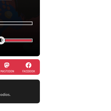
MASTODON
FACEBOOK
sodios.