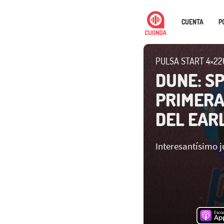
CUENTA
P
PULSA START 4×22
DUNE: S
PRIMERA
DEL EAR
Interesantísimo j