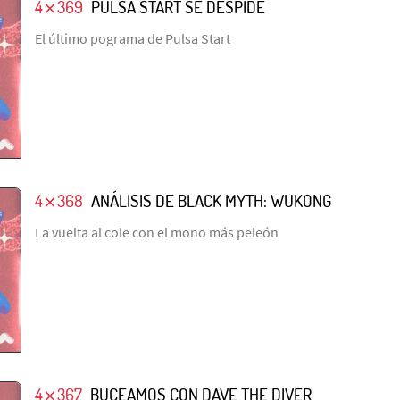
4⨯369
PULSA START SE DESPIDE
El último pograma de Pulsa Start
4⨯368
ANÁLISIS DE BLACK MYTH: WUKONG
La vuelta al cole con el mono más peleón
4⨯367
BUCEAMOS CON DAVE THE DIVER