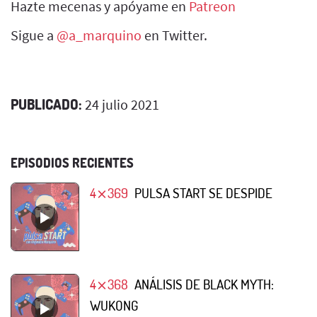
Hazte mecenas y apóyame en
Patreon
Sigue a
@a_marquino
en Twitter.
PUBLICADO:
24 julio 2021
EPISODIOS RECIENTES
4⨯369
PULSA START SE DESPIDE
4⨯368
ANÁLISIS DE BLACK MYTH:
WUKONG