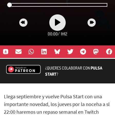
00:00
/
1H12
¿QUIERES COLABORAR CON
PULSA
START
?
Llega septiembre y vuelve Pulsa Start con una
importante novedad, los jueves por la noceha a sl
22:00 haremos un repaso semanal en Twitch