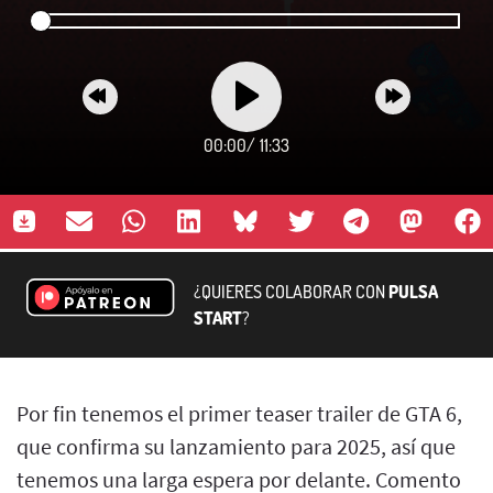
00:00
/
11:33
¿QUIERES COLABORAR CON
PULSA
START
?
Por fin tenemos el primer teaser trailer de GTA 6,
que confirma su lanzamiento para 2025, así que
tenemos una larga espera por delante. Comento