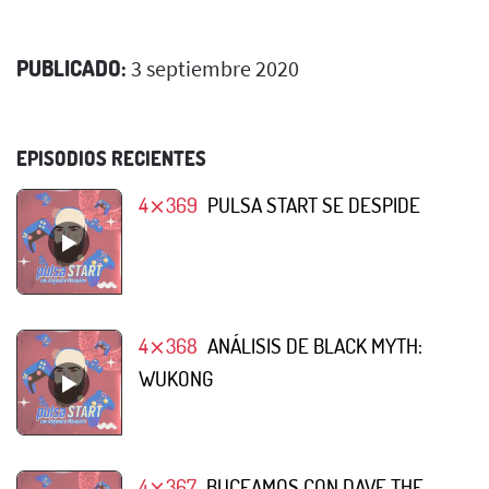
PUBLICADO:
3 septiembre 2020
EPISODIOS RECIENTES
4⨯369
PULSA START SE DESPIDE
4⨯368
ANÁLISIS DE BLACK MYTH:
WUKONG
4⨯367
BUCEAMOS CON DAVE THE