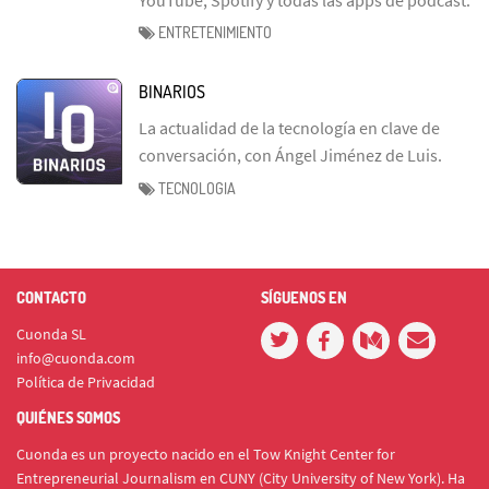
ENTRETENIMIENTO
BINARIOS
La actualidad de la tecnología en clave de
conversación, con Ángel Jiménez de Luis.
TECNOLOGIA
CONTACTO
SÍGUENOS EN
Cuonda SL
info@cuonda.com
Política de Privacidad
QUIÉNES SOMOS
Cuonda es un proyecto nacido en el Tow Knight Center for
Entrepreneurial Journalism en CUNY (City University of New York). Ha