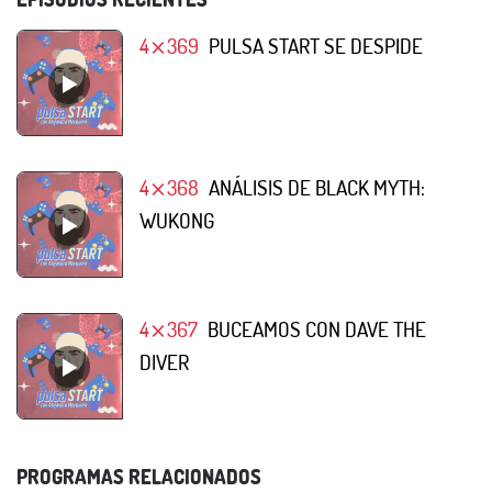
4⨯369
PULSA START SE DESPIDE
4⨯368
ANÁLISIS DE BLACK MYTH:
WUKONG
4⨯367
BUCEAMOS CON DAVE THE
DIVER
PROGRAMAS RELACIONADOS