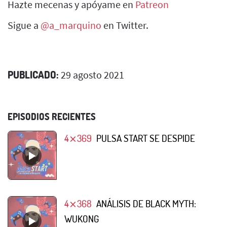
Hazte mecenas y apóyame en
Patreon
Sigue a
@a_marquino
en Twitter.
PUBLICADO:
29 agosto 2021
EPISODIOS RECIENTES
4⨯369
PULSA START SE DESPIDE
4⨯368
ANÁLISIS DE BLACK MYTH:
WUKONG