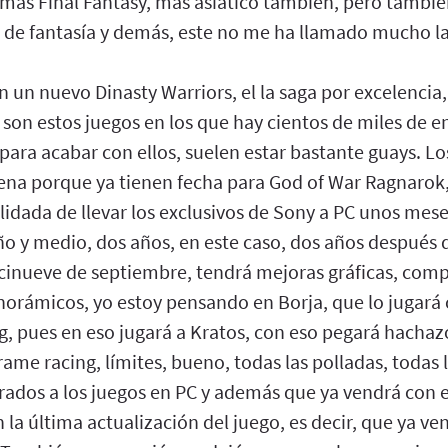
e más Final Fantasy, más asiático también, pero tambi
 de fantasía y demás, este no me ha llamado mucho la
n nuevo Dinasty Warriors, el la saga por excelencia, 
son estos juegos en los que hay cientos de miles de 
ara acabar con ellos, suelen estar bastante guays. Lo
na porque ya tienen fecha para God of War Ragnarok,
lidada de llevar los exclusivos de Sony a PC unos mes
ño y medio, dos años, en este caso, dos años después 
ecinueve de septiembre, tendrá mejoras gráficas, comp
norámicos, yo estoy pensando en Borja, que lo jugará 
g, pues en eso jugará a Kratos, con eso pegará hacha
ame racing, límites, bueno, todas las polladas, todas 
dos a los juegos en PC y además que ya vendrá con e
 la última actualización del juego, es decir, que ya ven