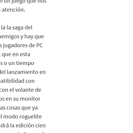
én un juego que nos
 atención.
la la saga del
enemigos y hay que
s jugadores de PC
 que en esta
es o un tiempo
del lanzamiento en
atibilidad con
con el volante de
zos en su monitor
las cosas que ya
l modo roguelite
drá la edición cien