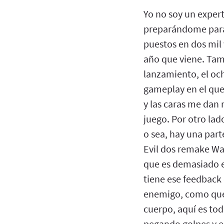
Yo no soy un exper
preparándome para e
puestos en dos mil 
año que viene. Tamb
lanzamiento, el oc
gameplay en el que
y las caras me dan 
juego. Por otro lad
o sea, hay una part
Evil dos remake Wa
que es demasiado es
tiene ese feedback 
enemigo, como que
cuerpo, aquí es tod
pegando golpes y e