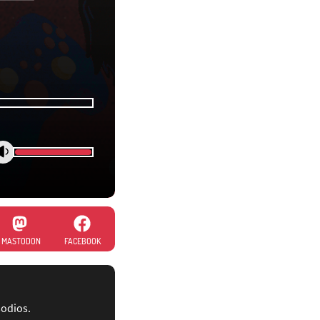
MASTODON
FACEBOOK
sodios.