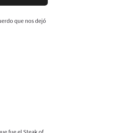
cuerdo que nos dejó
ue fue el Steak of