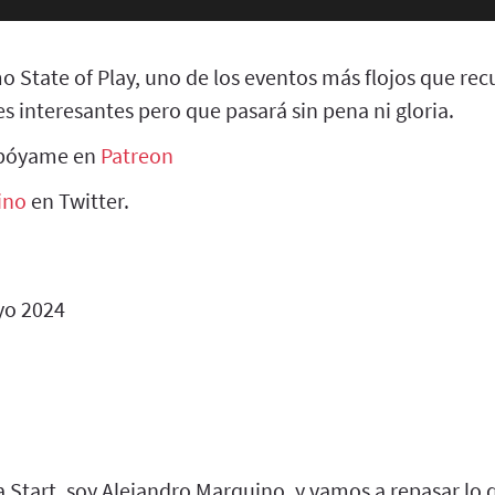
o State of Play, uno de los eventos más flojos que re
 interesantes pero que pasará sin pena ni gloria.
apóyame en
Patreon
ino
en Twitter.
o 2024
 Start, soy Alejandro Marquino, y vamos a repasar lo q