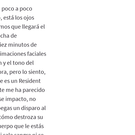
o poco a poco
 está los ojos
mos que llegará el
echa de
iez minutos de
imaciones faciales
 y el tono del
ra, pero lo siento,
ue es un Resident
te me ha parecido
ese impacto, no
pegas un disparo al
cómo destroza su
uerpo que le estás
sale sangre ni se