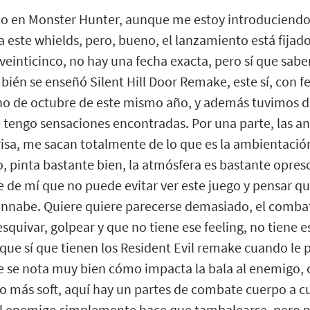
to en Monster Hunter, aunque me estoy introduciend
ste whields, pero, bueno, el lanzamiento está fijado,
veinticinco, no hay una fecha exacta, pero sí que sabe
ién se enseñó Silent Hill Door Remake, este sí, con f
ho de octubre de este mismo año, y además tuvimos d
 tengo sensaciones encontradas. Por una parte, las an
risa, me sacan totalmente de lo que es la ambientación
o, pinta bastante bien, la atmósfera es bastante opreso
e de mí que no puede evitar ver este juego y pensar q
nnabe. Quiere quiere parecerse demasiado, el comba
quivar, golpear y que no tiene ese feeling, no tiene 
que sí que tienen los Resident Evil remake cuando le 
 se nota muy bien cómo impacta la bala al enemigo, 
o más soft, aquí hay un partes de combate cuerpo a c
l enemigo simplemente hace que tambalearse, pero ni 