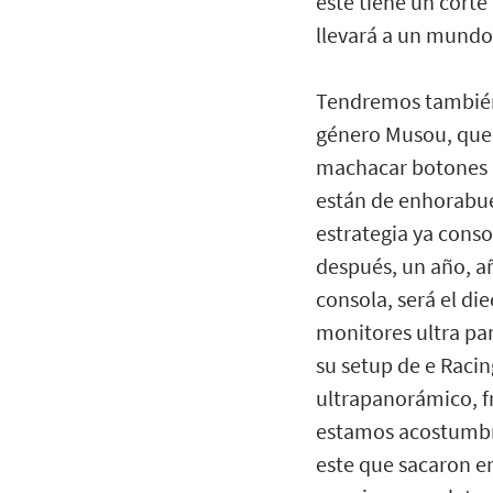
este tiene un cort
llevará a un mundo
Tendremos también u
género Musou, que 
machacar botones p
están de enhorabue
estrategia ya conso
después, un año, a
consola, será el di
monitores ultra pa
su setup de e Racin
ultrapanorámico, fr
estamos acostumbra
este que sacaron en