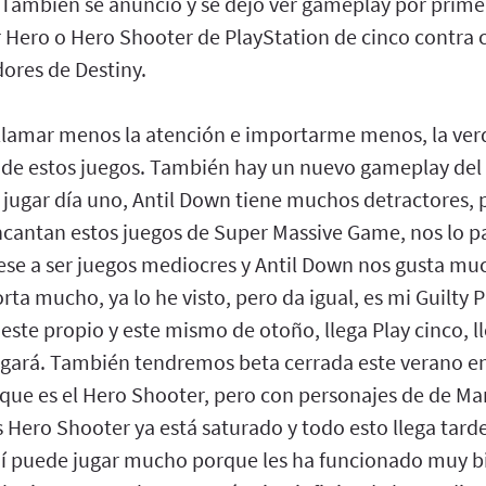
 También se anunció y se dejó ver gameplay por prime
r Hero o Hero Shooter de PlayStation de cinco contra 
ores de Destiny.
llamar menos la atención e importarme menos, la ver
t de estos juegos. También hay un nuevo gameplay del
 jugar día uno, Antil Down tiene muchos detractores, 
ncantan estos juegos de Super Massive Game, nos lo 
ese a ser juegos mediocres y Antil Down nos gusta muc
ta mucho, ya lo he visto, pero da igual, es mi Guilty 
 este propio y este mismo de otoño, llega Play cinco, ll
jugará. También tendremos beta cerrada este verano en
, que es el Hero Shooter, pero con personajes de de Ma
 Hero Shooter ya está saturado y todo esto llega tarde
uí puede jugar mucho porque les ha funcionado muy b