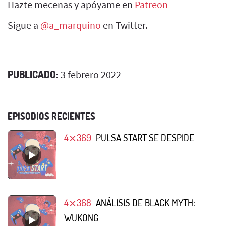
Hazte mecenas y apóyame en
Patreon
Sigue a
@a_marquino
en Twitter.
PUBLICADO:
3 febrero 2022
EPISODIOS RECIENTES
4⨯369
PULSA START SE DESPIDE
4⨯368
ANÁLISIS DE BLACK MYTH:
WUKONG