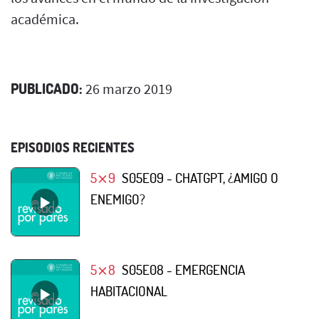
académica.
PUBLICADO:
26 marzo 2019
EPISODIOS RECIENTES
5⨯9
S05E09 - CHATGPT, ¿AMIGO O
ENEMIGO?
5⨯8
S05E08 - EMERGENCIA
HABITACIONAL