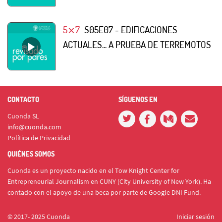
5⨯7
S05E07 - EDIFICACIONES
ACTUALES... A PRUEBA DE TERREMOTOS
CONTACTO
SÍGUENOS EN
Cuonda SL
info@cuonda.com
Política de Privacidad
QUIÉNES SOMOS
Cuonda es un proyecto nacido en el Tow Knight Center for
Entrepreneurial Journalism en CUNY (City University of New York). Ha
contado con el apoyo de una beca por parte de Google DNI Fund.
© 2017- 2025 Cuonda
Iniciar sesión