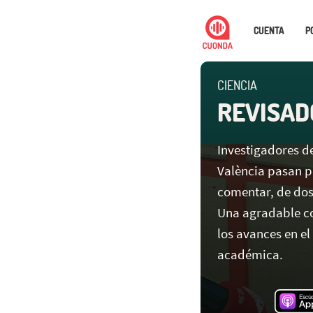
CUENTA
P
CIENCIA
REVISAD
Investigadores de
València pasan p
comentar, de dos 
Una agradable co
los avances en e
académica.