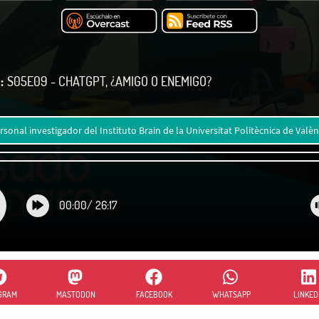
:
S05E09 - CHATGPT, ¿AMIGO O ENEMIGO?
rsonal investigador del Instituto Brain de la Universitat Politècnica de Valèn
00:00
/
26:17
GRAM
MASTODON
FACEBOOK
WHATSAPP
LINKED