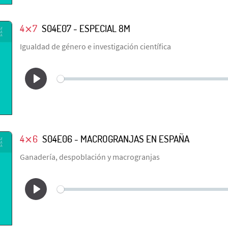
4⨯7
S04E07 - ESPECIAL 8M
Igualdad de género e investigación científica
4⨯6
S04E06 - MACROGRANJAS EN ESPAÑA
Ganadería, despoblación y macrogranjas