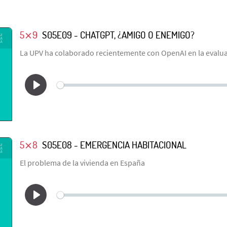
5⨯9
S05E09 - CHATGPT, ¿AMIGO O ENEMIGO?
La UPV ha colaborado recientemente con OpenAI en la evalua
5⨯8
S05E08 - EMERGENCIA HABITACIONAL
El problema de la vivienda en España