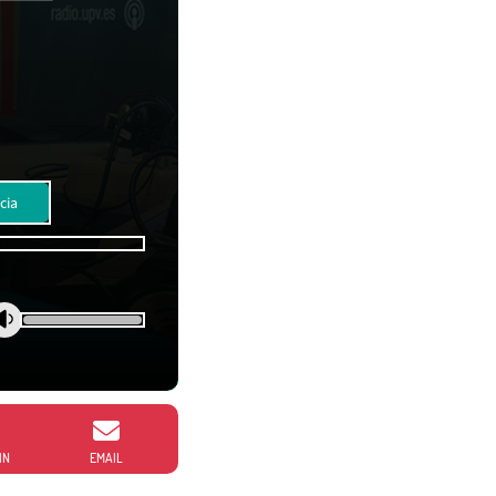
cia
IN
EMAIL