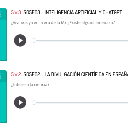
5⨯3
S05E03 - INTELIGENCIA ARTIFICIAL Y CHATGPT
¿Vivimos ya en la era de la IA? ¿Existe alguna amenaza?
5⨯2
S05E02 - LA DIVULGACIÓN CIENTÍFICA EN ESPAÑ
¿Interesa la ciencia?