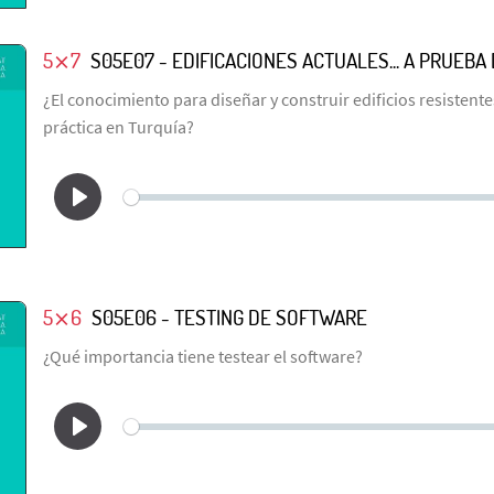
5⨯7
S05E07 - EDIFICACIONES ACTUALES... A PRUEB
¿El conocimiento para diseñar y construir edificios resistentes
práctica en Turquía?
5⨯6
S05E06 - TESTING DE SOFTWARE
¿Qué importancia tiene testear el software?