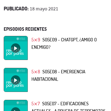
PUBLICADO:
18 mayo 2021
EPISODIOS RECIENTES
5⨯9
S05E09 - CHATGPT, ¿AMIGO O
ENEMIGO?
5⨯8
S05E08 - EMERGENCIA
HABITACIONAL
5⨯7
S05E07 - EDIFICACIONES
ACTUALES... A PRUEBA DE TERREMOTOS