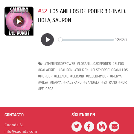
#52
LOS ANILLOS DE PODER 8 (FINAL):
HOLA, SAURON
#THERINGSOFPOWER
#LOSANILLOSDEPODER
#ELFOS
#GALADRIEL
#SAURON
#TOLKIEN
#ELSENORDELOSANILLOS
#MORDOR
#ELENDIL
#ELROND
#CELEBRIMBOR
#NENYA
#VILYA
#NARYA
#HALBRAND
#GANDALF
#EXTRANO
#NORI
#PELOSOS
CONTACTO
SÍGUENOS EN
Cuonda SL
info@cuonda.com