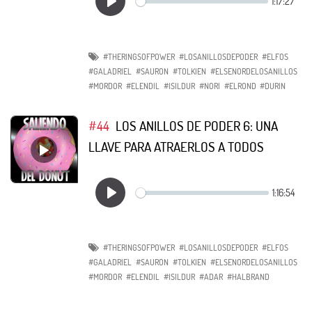
#THERINGSOFPOWER
#LOSANILLOSDEPODER
#ELFOS
#GALADRIEL
#SAURON
#TOLKIEN
#ELSENORDELOSANILLOS
#MORDOR
#ELENDIL
#ISILDUR
#NORI
#ELROND
#DURIN
#44
LOS ANILLOS DE PODER 6: UNA
LLAVE PARA ATRAERLOS A TODOS
#THERINGSOFPOWER
#LOSANILLOSDEPODER
#ELFOS
#GALADRIEL
#SAURON
#TOLKIEN
#ELSENORDELOSANILLOS
#MORDOR
#ELENDIL
#ISILDUR
#ADAR
#HALBRAND