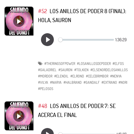
#52
LOS ANILLOS DE PODER 8 (FINAL):
HOLA, SAURON
#THERINGSOFPOWER
#LOSANILLOSDEPODER
#ELFOS
#GALADRIEL
#SAURON
#TOLKIEN
#ELSENORDELOSANILLOS
#MORDOR
#ELENDIL
#ELROND
#CELEBRIMBOR
#NENYA
#VILYA
#NARYA
#HALBRAND
#GANDALF
#EXTRANO
#NORI
#PELOSOS
#48
LOS ANILLOS DE PODER 7: SE
ACERCA EL FINAL