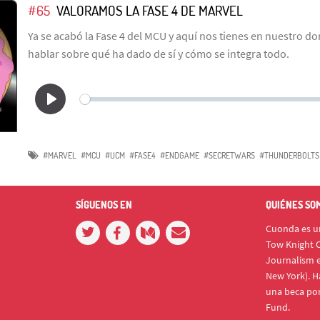
#65
VALORAMOS LA FASE 4 DE MARVEL
Ya se acabó la Fase 4 del MCU y aquí nos tienes en nuestro d
hablar sobre qué ha dado de sí y cómo se integra todo.
#MARVEL
#MCU
#UCM
#FASE4
#ENDGAME
#SECRETWARS
#THUNDERBOLTS
SÍGUENOS EN
QUIÉNES SO
Cuonda es un
Tow Knight C
Journalism e
New York). H
una beca po
Fund.