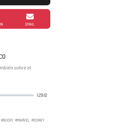
IN
EMAIL
SCO
ambién sobre el
#BUCKY
#MARVEL
#DISNEY