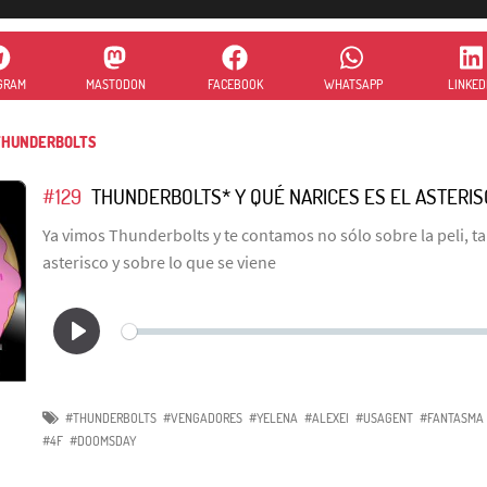
GRAM
MASTODON
FACEBOOK
WHATSAPP
LINKED
HUNDERBOLTS
#129
THUNDERBOLTS* Y QUÉ NARICES ES EL ASTERI
Ya vimos Thunderbolts y te contamos no sólo sobre la peli, t
asterisco y sobre lo que se viene
#THUNDERBOLTS
#VENGADORES
#YELENA
#ALEXEI
#USAGENT
#FANTASMA
#4F
#DOOMSDAY