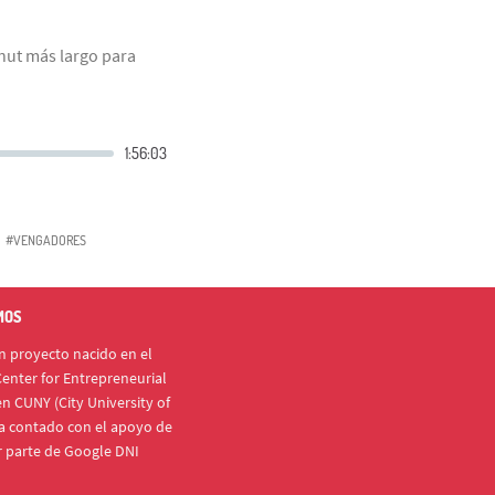
onut más largo para
#VENGADORES
MOS
 proyecto nacido en el
enter for Entrepreneurial
n CUNY (City University of
a contado con el apoyo de
r parte de Google DNI